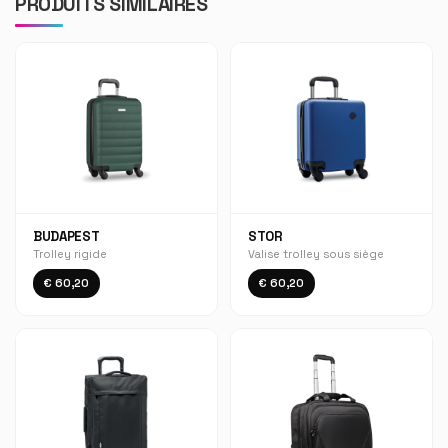
PRODUITS SIMILAIRES
BUDAPEST
STOR
Trolley rigide
Valise trolley sous siège
€ 60,20
€ 60,20