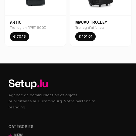
ARTIC
MACAU TROLLEY
Trolley en RPET 600D
Trolley d'affaires
€ 70,18
€ 101,01
Setup
.lu
Agence de communication et objets
publicitaires au Luxembourg. Votre partenaire
branding.
CATÉGORIES
NEW