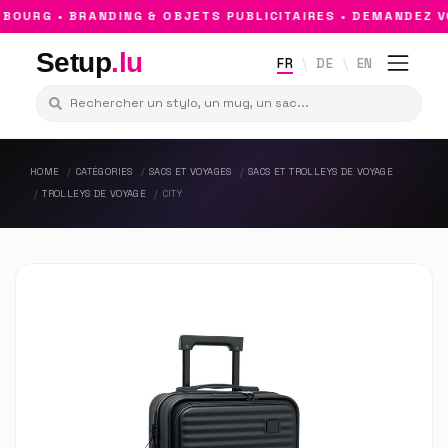
OURG • BRANDING & OBJETS PUBLICITAIRES • DEMANDEZ VO
Setup
.lu
FR
DE
EN
HOME
CATÉGORIES
SACS ET VOYAGES
SACS ET TROLLEYS DE VOYAGE
TROLLEYS DE VOYAGE
CITY