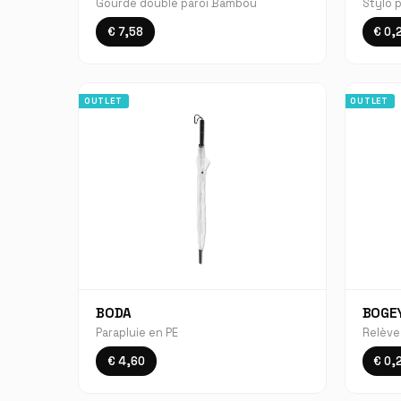
Gourde double paroi Bambou
Stylo p
€ 7,58
€ 0,
OUTLET
OUTLET
BODA
BOGE
Parapluie en PE
Relève
€ 4,60
€ 0,