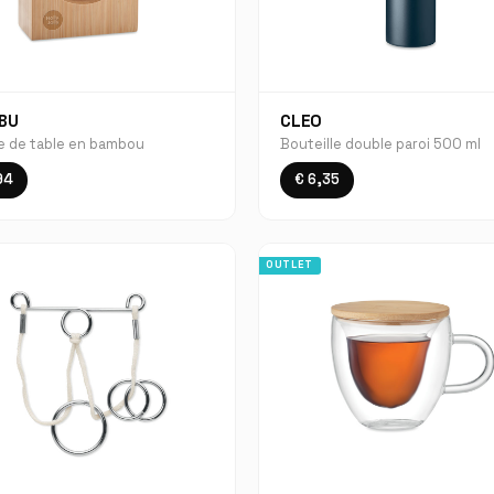
BU
CLEO
e de table en bambou
Bouteille double paroi 500 ml
94
€ 6,35
OUTLET