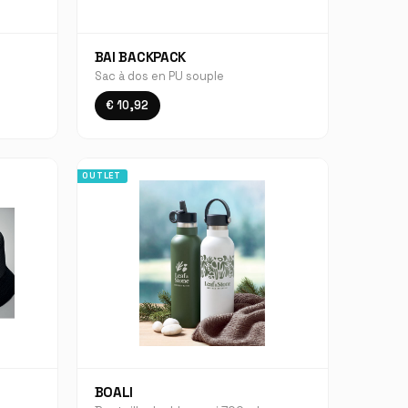
BAI BACKPACK
Sac à dos en PU souple
€ 10,92
OUTLET
BOALI