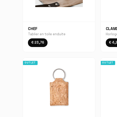
CHEF
CLAM
Tablier en toile enduite
Horlog
€ 23,76
€ 4,
OUTLET
OUTLET