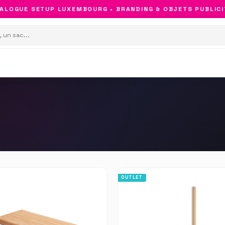
UE SETUP LUXEMBOURG • BRANDING & OBJETS PUBLICITAIRE
OUTLET