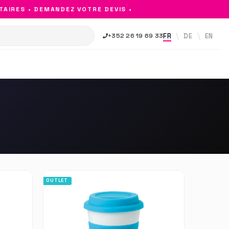
S • DEMANDEZ VOTRE DEVIS •
FR
DE
EN
+352 26 19 69 33
OUTLET