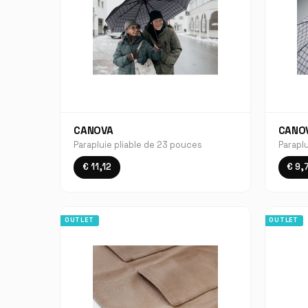
CANOVA
CANO
Parapluie pliable de 23 pouces
Parapl
€ 11,12
€ 9,
OUTLET
OUTLET