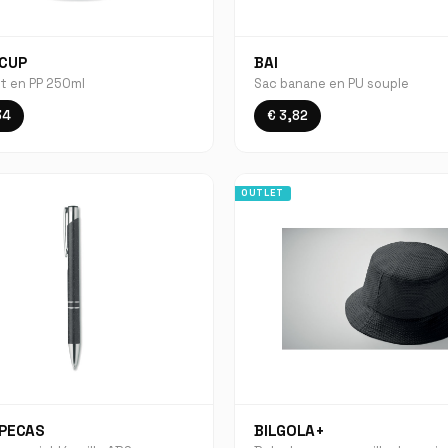
CUP
BAI
t en PP 250ml
Sac banane en PU souple
34
€ 3,82
OUTLET
 PECAS
BILGOLA+