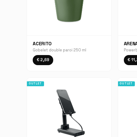
ACERITO
AREN
Gobelet double paroi 250 ml
Powerb
€ 2,69
€ 11
OUTLET
OUTLET