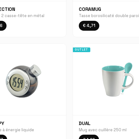
ECTION
CORAMUG
 2 casse-tête en métal
Tasse borosilicaté double paro
86
€ 4,71
OUTLET
PY
DUAL
 à énergie liquide
Mug avec cuillère 250 ml