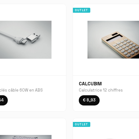
OUTLET
CALCUBIM
clés câble 60W en ABS
Calculatrice 12 chiffres
44
€ 8,93
OUTLET