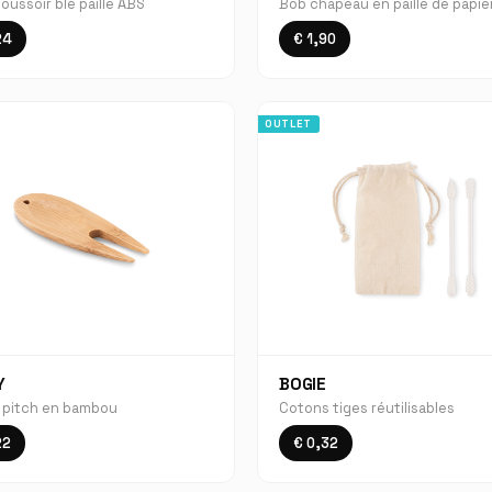
oussoir blé paille ABS
Bob chapeau en paille de papie
24
€ 1,90
OUTLET
Y
BOGIE
 pitch en bambou
Cotons tiges réutilisables
22
€ 0,32