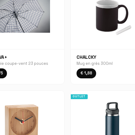
VA+
CHALCKY
uie coupe-vent 23 pouces
Mug en grès 300ml
75
€ 1,88
OUTLET