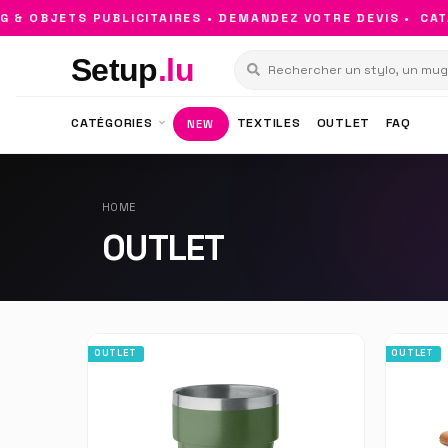
BJETS PUBLICITAIRES • DEMANDEZ VOTRE DEVIS •
CATALOG
Setup
.lu
CATÉGORIES
TEXTILES
OUTLET
FAQ
NEW
HOME
OUTLET
OUTLET
OUTLET