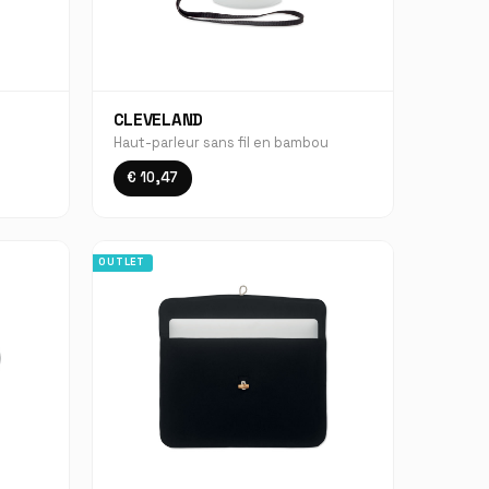
CLEVELAND
Haut-parleur sans fil en bambou
€ 10,47
OUTLET