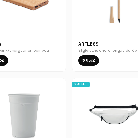
A
ARTLESS
ank/chargeur en bambou
Stylo sans encre longue durée
,32
€ 0,32
OUTLET