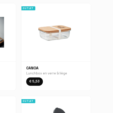
OUTLET
CANOA
Lunchbox en verre & liège
€ 5,53
OUTLET