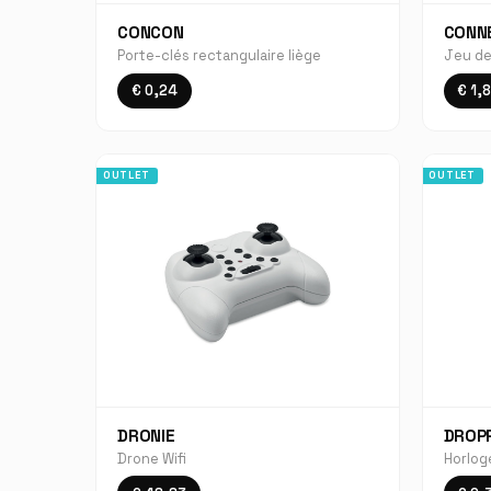
CONCON
CONN
Porte-clés rectangulaire liège
Jeu de
€ 0,24
€ 1,
OUTLET
OUTLET
DRONIE
DROP
Drone Wifi
Horloge