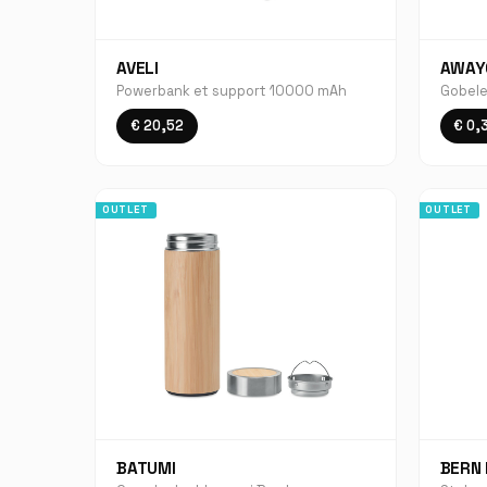
AVELI
AWAY
Powerbank et support 10000 mAh
Gobele
€ 20,52
€ 0,
OUTLET
OUTLET
BATUMI
BERN