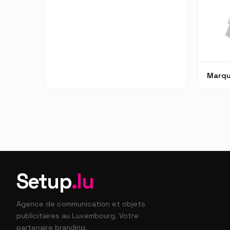
Marq
Setup
.lu
Agence de communication et objets
publicitaires au Luxembourg. Votre
partenaire branding.