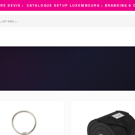
E DEVIS •
CATALOGUE SETUP LUXEMBOURG • BRANDING & OB