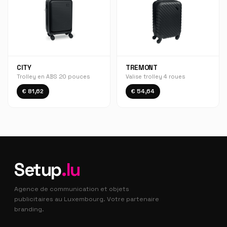
CITY
TREMONT
Trolley en ABS 20 pouces
Valise trolley 4 roues
€ 81,62
€ 54,64
Setup
.lu
Agence de communication et objets
publicitaires au Luxembourg. Votre partenaire
branding.