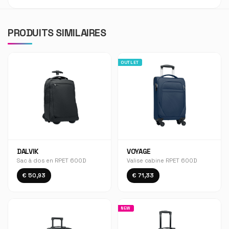
PRODUITS SIMILAIRES
OUTLET
DALVIK
VOYAGE
Sac à dos en RPET 600D
Valise cabine RPET 600D
€ 50,93
€ 71,33
NEW