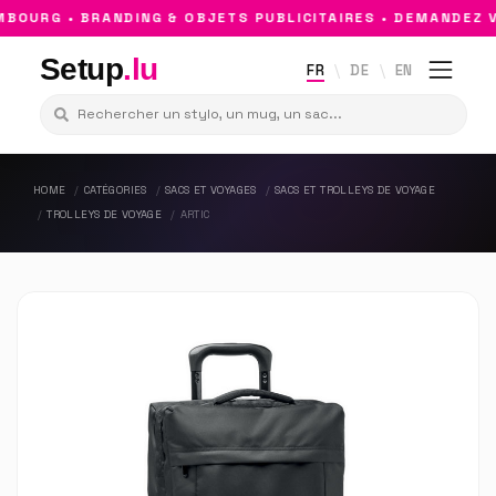
OURG • BRANDING & OBJETS PUBLICITAIRES • DEMANDEZ V
Setup
.lu
FR
DE
EN
HOME
CATÉGORIES
SACS ET VOYAGES
SACS ET TROLLEYS DE VOYAGE
TROLLEYS DE VOYAGE
ARTIC