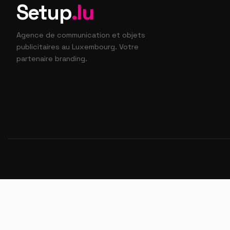
Setup
.lu
Agence de communication et objets
publicitaires au Luxembourg. Votre
partenaire branding.