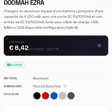
000MAH EZRA
Chargeur en aluminium équipé d'une batterie Lipolymère d'une
capacité de 4 000 mAh avec une sortie DC 5V/1000mA et une
entrée de DC 5V/1000mA, livrée avec câble de charge. USB-
A/Micro-USB disponible configuration/taille M.
À PARTIR DE
€ 8,42
par article / sans TVA
En stock
Aluminium
MATÉRIEL
11cmx6.8cmx1cm
DIMENSIONS
COULEURS