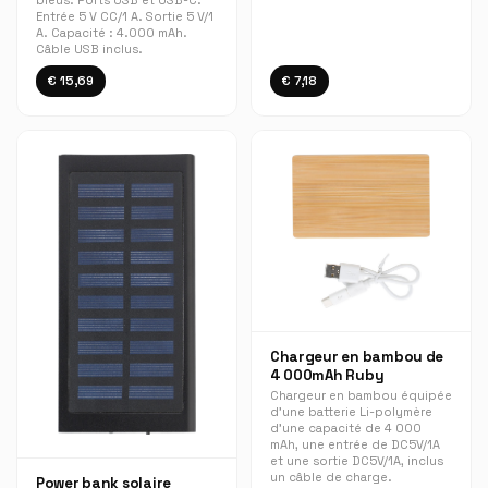
bleus. Ports USB et USB-C.
Entrée 5 V CC/1 A. Sortie 5 V/1
A. Capacité : 4.000 mAh.
Câble USB inclus.
€ 15,69
€ 7,18
Chargeur en bambou de
4 000mAh Ruby
Chargeur en bambou équipée
d'une batterie Li-polymère
d'une capacité de 4 000
mAh, une entrée de DC5V/1A
et une sortie DC5V/1A, inclus
un câble de charge.
Power bank solaire