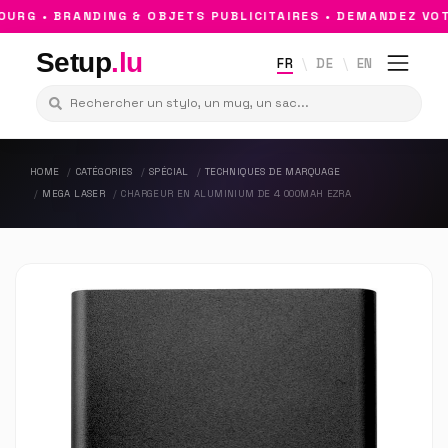
G • BRANDING & OBJETS PUBLICITAIRES • DEMANDEZ VOTR
Setup
.lu
FR
DE
EN
HOME
CATÉGORIES
SPÉCIAL
TECHNIQUES DE MARQUAGE
MEGA LASER
CHARGEUR EN ALUMINIUM DE 4 000MAH EZRA