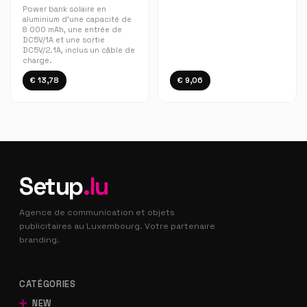
Power bank solaire en
aluminium d'une capacité de
8 000 mAh, une entrée de
DC5V/1A et une sortie
DC5V/2.1A, inclus un câble de
charge.
€ 13,78
€ 9,06
Setup
.lu
Agence de communication et objets
publicitaires au Luxembourg. Votre partenaire
branding.
CATÉGORIES
NEW