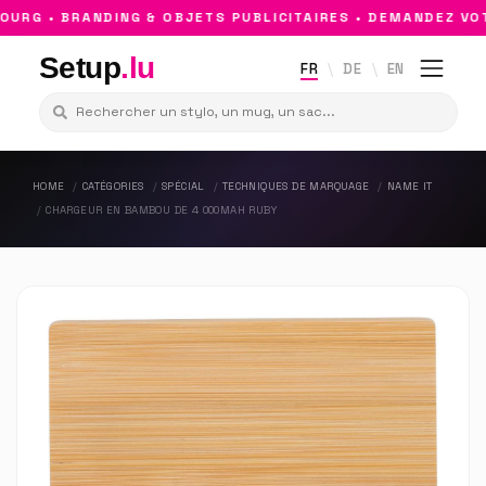
RG • BRANDING & OBJETS PUBLICITAIRES • DEMANDEZ VOTR
Setup
.lu
FR
DE
EN
HOME
CATÉGORIES
SPÉCIAL
TECHNIQUES DE MARQUAGE
NAME IT
CHARGEUR EN BAMBOU DE 4 000MAH RUBY