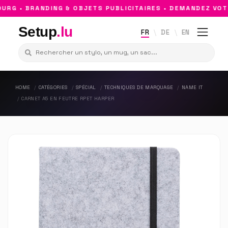
G • BRANDING & OBJETS PUBLICITAIRES • DEMANDEZ VOTRE
Setup
.lu
FR
DE
EN
HOME
CATÉGORIES
SPÉCIAL
TECHNIQUES DE MARQUAGE
NAME IT
CARNET A5 EN FEUTRE RPET HARPER