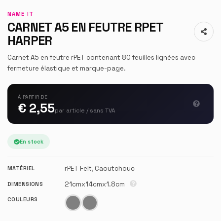
NAME IT
CARNET A5 EN FEUTRE RPET
HARPER
Carnet A5 en feutre rPET contenant 80 feuilles lignées avec
fermeture élastique et marque-page.
À PARTIR DE
€ 2,55
par article / sans TVA
En stock
rPET Felt, Caoutchouc
MATÉRIEL
21cmx14cmx1.8cm
DIMENSIONS
COULEURS