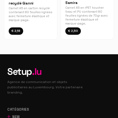
Samira
recyclé Gianni
Carnet A5 en rPET toucher
Carnet A5 en carton recyclé
tissu et PU contenant 80
contenant 80 feuilles lignées
feuilles lignées de 70gr avec
avec fermeture élastique et
fermeture élastique et
marque-page.
marque-page.
€ 2,18
€ 2,50
Setup
.lu
Agence de communication et objets
publicitaires au Luxembourg. Votre partenaire
branding.
CATÉGORIES
NEW