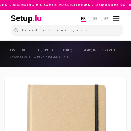
 • BRANDING & OBJETS PUBLICITAIRES • DEMANDEZ VOTRE
Setup
.lu
FR
DE
EN
HOME
CATÉGORIES
SPÉCIAL
TECHNIQUES DE MARQUAGE
NAME IT
CARNET A5 EN CARTON RECYCLÉ GIANNI