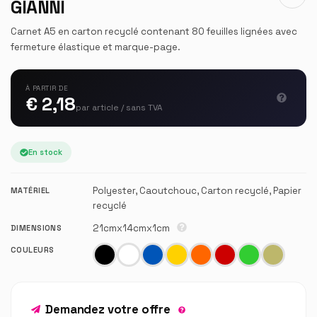
GIANNI
Carnet A5 en carton recyclé contenant 80 feuilles lignées avec
fermeture élastique et marque-page.
À PARTIR DE
€ 2,18
par article / sans TVA
En stock
Polyester, Caoutchouc, Carton recyclé, Papier
MATÉRIEL
recyclé
21cmx14cmx1cm
DIMENSIONS
COULEURS
Demandez votre offre