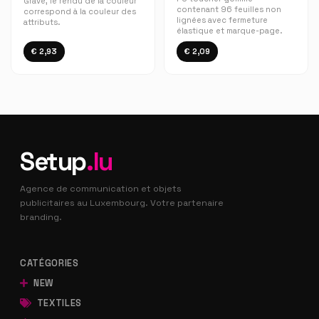
Gravé, le rendu de la couleur
contenant 96 feuilles non
correspond à la couleur des
lignées avec fermeture
attributs.
élastique et marque-page.
€ 2,93
€ 2,09
Setup
.lu
Agence de communication et objets
publicitaires au Luxembourg. Votre partenaire
branding.
CATÉGORIES
NEW
TEXTILES