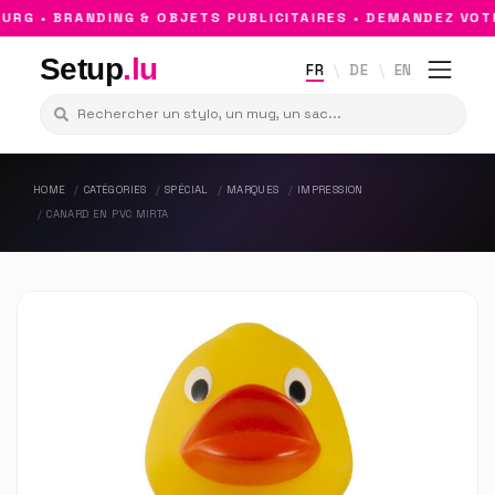
G • BRANDING & OBJETS PUBLICITAIRES • DEMANDEZ VOTR
Setup
.lu
FR
DE
EN
HOME
CATÉGORIES
SPÉCIAL
MARQUES
IMPRESSION
CANARD EN PVC MIRTA