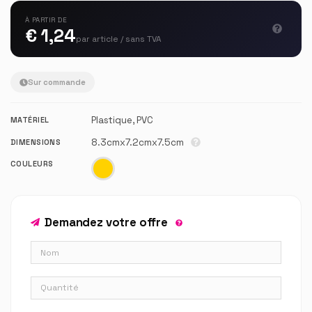
À PARTIR DE
€ 1,24
par article / sans TVA
Sur commande
Plastique, PVC
MATÉRIEL
8.3cmx7.2cmx7.5cm
DIMENSIONS
COULEURS
Demandez votre offre