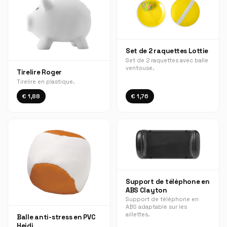
Set de 2 raquettes Lottie
Set de 2 raquettes avec balle
ventouse.
Tirelire Roger
Tirelire en plastique.
€ 1,88
€ 1,76
Support de téléphone en
ABS Clayton
Support de téléphone en
ABS adaptable sur les
aillettes.
Balle anti-stress en PVC
Heidi