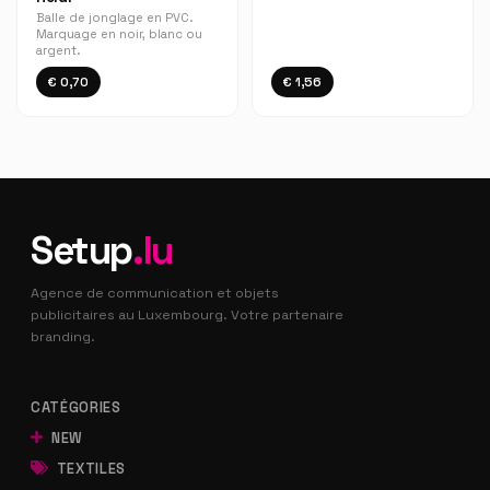
Balle de jonglage en PVC.
Marquage en noir, blanc ou
argent.
€ 0,70
€ 1,56
Setup
.lu
Agence de communication et objets
publicitaires au Luxembourg. Votre partenaire
branding.
CATÉGORIES
NEW
TEXTILES