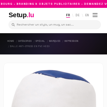
URG • BRANDING & OBJETS PUBLICITAIRES • DEMANDEZ VO
Setup
.lu
FR
DE
EN
HOME
CATÉGORIES
SPÉCIAL
MARQUES
IMPRESSION
BALLE ANTI-STRESS EN PVC HEIDI