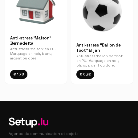
Anti-stress 'Maison'
Bernadetta
Anti-stress “Ballon de
Anti-stress 'maison' en PU.
foot” Elijah
Marquage en noir, blanc,
Anti-stress 'ballon de foot'
argent ou doré
en PU. Marquage en noir,
blanc, argent ou doré.
€ 1,78
€ 0,92
Setup
.lu
Agence de communication et objets