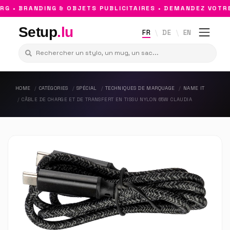
 • BRANDING & OBJETS PUBLICITAIRES • DEMANDEZ VOTRE 
Setup
.lu
FR
DE
EN
HOME
CATÉGORIES
SPÉCIAL
TECHNIQUES DE MARQUAGE
NAME IT
CÂBLE DE CHARGE ET DE TRANSFERT EN TISSU NYLON 65W CLAUDIA