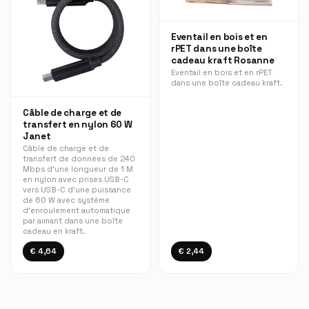
Eventail en bois et en
rPET dans une boîte
cadeau kraft Rosanne
Eventail en bois et en rPET
dans une boîte cadeau kraft.
Câble de charge et de
transfert en nylon 60 W
Janet
Câble de charge et de
transfert de données de 240
Mbps d'une longueur de 1 M
en nylon avec prises USB-C
vers USB-C d'une puissance
de 60 W avec système
d'enroulement automatique
par aimant dans une boîte
cadeau en kraft.
€ 4,64
€ 2,44