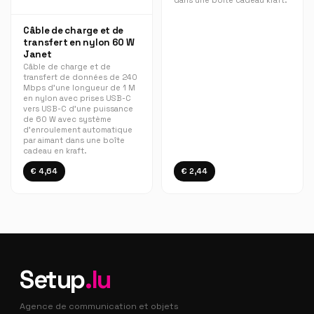
dans une boîte cadeau kraft.
Câble de charge et de
transfert en nylon 60 W
Janet
Câble de charge et de
transfert de données de 240
Mbps d'une longueur de 1 M
en nylon avec prises USB-C
vers USB-C d'une puissance
de 60 W avec système
d'enroulement automatique
par aimant dans une boîte
cadeau en kraft.
€ 4,64
€ 2,44
Setup
.lu
Agence de communication et objets