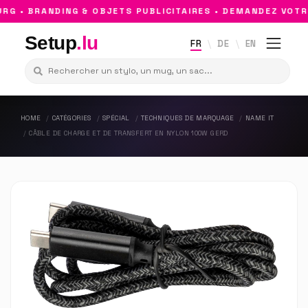
 • BRANDING & OBJETS PUBLICITAIRES • DEMANDEZ VOTRE
Setup
.lu
FR
DE
EN
HOME
CATÉGORIES
SPÉCIAL
TECHNIQUES DE MARQUAGE
NAME IT
CÂBLE DE CHARGE ET DE TRANSFERT EN NYLON 100W GERD