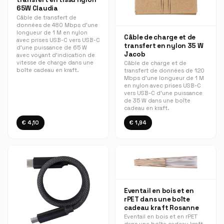
65W Claudia
Câble de transfert de
données de 480 Mbps d'une
longueur de 1 M en nylon
Câble de charge et de
avec prises USB-C vers USB-C
transfert en nylon 35 W
d'une puissance de 65 W
Jacob
avec voyant d'indication de
vitesse de charge dans une
Câble de charge et de
boîte cadeau en kraft.
transfert de données de 120
Mbps d'une longueur de 1 M
en nylon avec prises USB-C
vers USB-C d'une puissance
de 35 W dans une boîte
cadeau en kraft.
€ 4,10
€ 1,94
Eventail en bois et en
rPET dans une boîte
cadeau kraft Rosanne
Eventail en bois et en rPET