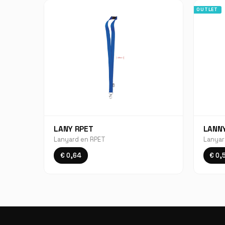
OUTLET
LANY RPET
LANN
Lanyard en RPET
Lanya
€ 0,64
€ 0,