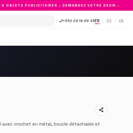
 OBJETS PUBLICITAIRES • DEMANDEZ VOTRE DEVIS •
FR
DE
EN
+352 26 19 69 33
l avec crochet en métal, boucle détachable et