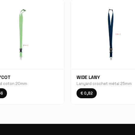
YCOT
WIDE LANY
rd coton 20mm
Lanyard crochet métal 25mm
56
€ 0,82