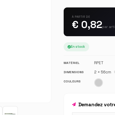
À PARTIR DE
€ 0,82
par art
En stock
RPET
MATÉRIEL
2 × 56cm
DIMENSIONS
COULEURS
Demandez votre