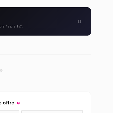
icle / sans TVA
 offre