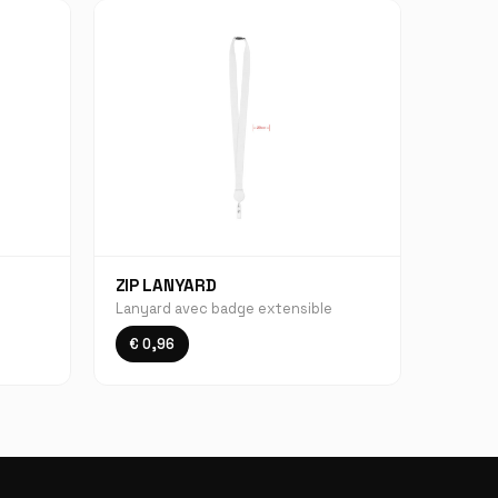
ZIP LANYARD
Lanyard avec badge extensible
€ 0,96