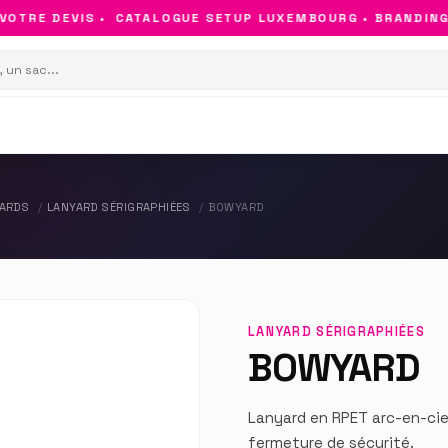
OTRE DEVIS •
CATALOGUE SETUP LUXEMBOURG • BRANDING &
ARDS
LANYARD SÉRIGRAPHIÉES
BOWYARD
LANYARD SÉRIGRAPHIÉES
BOWYARD
Lanyard en RPET arc-en-cie
fermeture de sécurité.