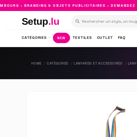
OURG • BRANDING & OBJETS PUBLICITAIRES • DEMANDEZ V
Setup
.lu
CATÉGORIES
TEXTILES
OUTLET
FAQ
NEW
HOME
CATÉGORIES
LANYARDS ET ACCESSOIRES
LANY