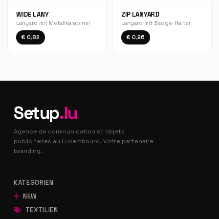
WIDE LANY
ZIP LANYARD
Lanyard mit Metallkarabiner
Lanyard mit Badge-Halter
€ 0,82
€ 0,96
Setup
.lu
Agence de communication et objets
publicitaires au Luxembourg. Votre partenaire
branding.
KATEGORIEN
NEW
TEXTILIEN