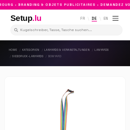
URG • BRANDING & OBJETS PUBLICITAIRES • DEMANDEZ VO
Setup
.lu
FR
DE
EN
HOME
KATEGORIEN
LANYARDS & VERANSTALTUNGEN
LANYARDS
SIEBDRUCK-LANYARDS
BOWYARD