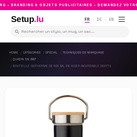
• BRANDING & OBJETS PUBLICITAIRES • DEMANDEZ VOTRE D
Setup
.lu
FR
DE
EN
HOME
CATÉGORIES
SPÉCIAL
TECHNIQUES DE MARQUAGE
QUADRI EN 360°
BOUTEILLE ISOTHERME DE 500 ML EN ACIER INOXYDABLE ODETTE