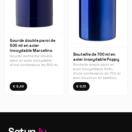
Gourde double paroi de
500 ml en acier
inoxydable Marcelino
Bouteille de 700 ml en
Gourde isotherme double
acier inoxydable Poppy
paroi en acier inoxydable
Bouteille simple paroi en
d'une contenance de 500 ml.
acier inoxyddable 304L,
d'une contenance de 700 ml
avec bouchon en bambou.
€ 8,49
€ 8,15
Setup
.lu