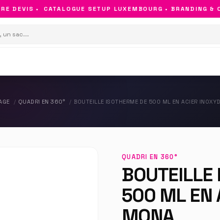
DEVIS •
CATALOGUE SETUP LUXEMBOURG • BRANDING & OBJE
AGE
QUADRI EN 360°
BOUTEILLE ISOTHERME DE 500 ML EN ACIER INOX
QUADRI EN 360°
BOUTEILLE
500 ML EN 
MONA