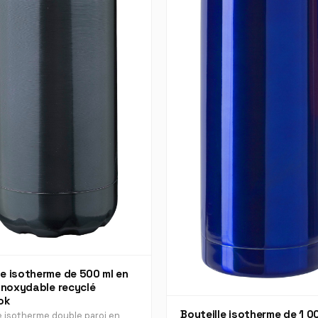
e isotherme de 500 ml en
 inoxydable recyclé
ok
Bouteille isotherme de 1 0
 isotherme double paroi en