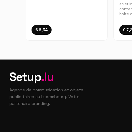
acier 
conten
boîte 
€ 8,34
€ 7,
Setup
.lu
Agence de communication et objets
publicitaires au Luxembourg. Votre
partenaire branding.