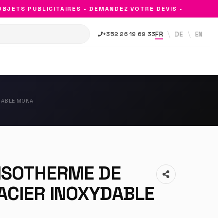
TS PUBLICITAIRES • DEMANDEZ VOTRE DEVIS •
FR
DE
EN
+352 26 19 69 33
YDABLE MONA
 ISOTHERME DE
ACIER INOXYDABLE