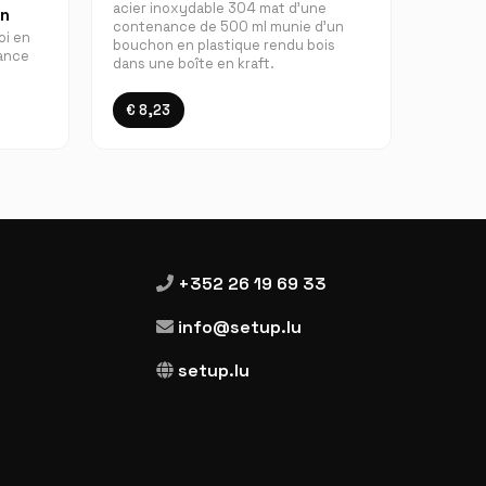
acier inoxydable 304 mat d'une
in
contenance de 500 ml munie d'un
oi en
bouchon en plastique rendu bois
nance
dans une boîte en kraft.
€ 8,23
+352 26 19 69 33
info@setup.lu
setup.lu