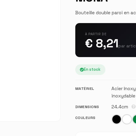
Bouteille double paroi en a
À PARTIR DE
€ 8,21
par artic
En stock
Acier Inoxy
MATÉRIEL
inoxydable
24.4cm
DIMENSIONS
COULEURS