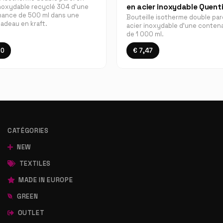
en acier inoxydable Quent
inoxydable recyclé 304 d'une
ance de 500 ml dans une
Bouteille isotherme double par
cadeau en kraft.
acier inoxydable d'une conte
de 1 000 ml.
20
€ 7,47
CATÉGORIES
NEW
TEXTILES
MADE IN EUROPE
GREEN
OUTLET