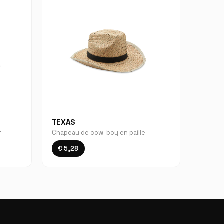
TEXAS
r
Chapeau de cow-boy en paille
€ 5,28