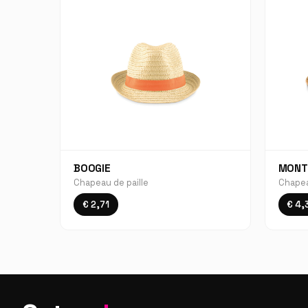
BOOGIE
MONT
Chapeau de paille
Chapea
€ 2,71
€ 4,