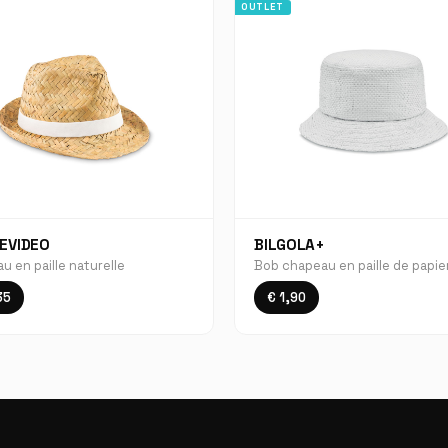
OUTLET
EVIDEO
BILGOLA+
u en paille naturelle
Bob chapeau en paille de papie
35
€ 1,90