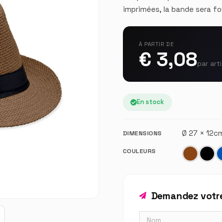
imprimées, la bande sera f
À PARTIR DE
€ 3,08
par art
En stock
Ø 27 × 12
DIMENSIONS
COULEURS
Demandez votre