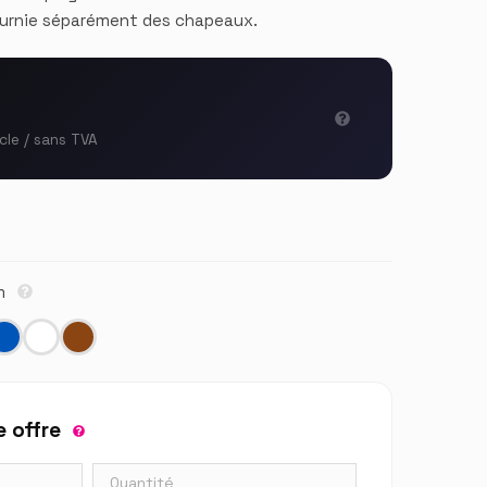
ournie séparément des chapeaux.
icle / sans TVA
cm
 offre