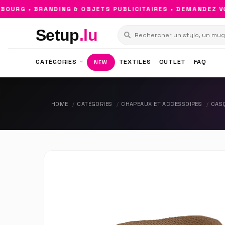
RG • BRANDING & OBJETS PUBLICITAIRES • DEMANDEZ VOT
Setup
.lu
CATÉGORIES
TEXTILES
OUTLET
FAQ
NEW
HOME
CATÉGORIES
CHAPEAUX ET ACCESSOIRES
CAS