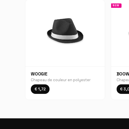
NEW
WOOGIE
BOOW
Chapeau de couleur en polyester
Chapea
€ 1,72
€ 3,