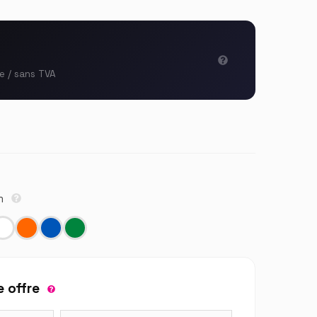
le / sans TVA
cm
 offre