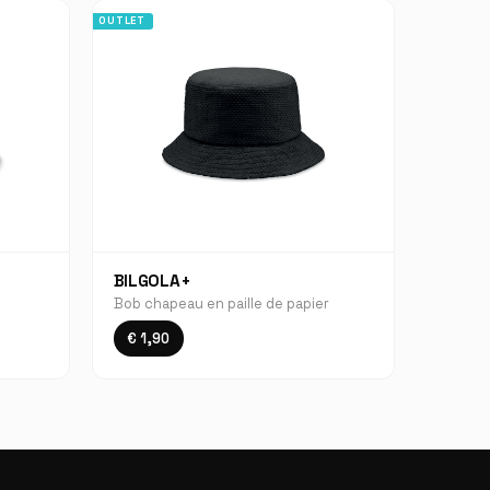
OUTLET
BILGOLA+
Bob chapeau en paille de papier
€ 1,90