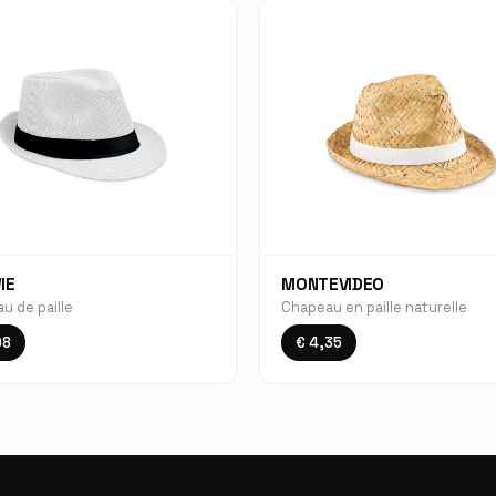
IE
MONTEVIDEO
u de paille
Chapeau en paille naturelle
08
€ 4,35