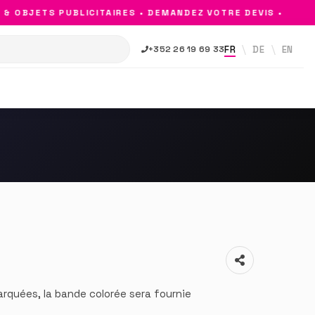
OBJETS PUBLICITAIRES • DEMANDEZ VOTRE DEVIS •
FR
DE
EN
+352 26 19 69 33
quées, la bande colorée sera fournie