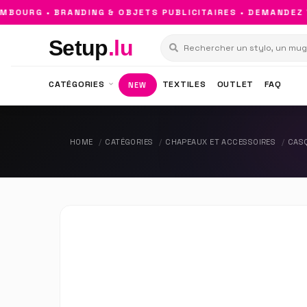
OURG • BRANDING & OBJETS PUBLICITAIRES • DEMANDEZ VO
Setup
.lu
CATÉGORIES
TEXTILES
OUTLET
FAQ
NEW
HOME
CATÉGORIES
CHAPEAUX ET ACCESSOIRES
CAS