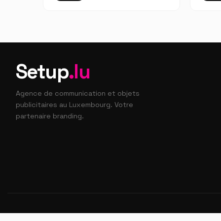
Setup
.lu
Agence de communication et objets
publicitaires au Luxembourg. Votre
partenaire branding.