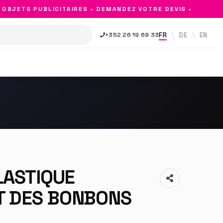
BJETS PUBLICITAIRES • DEMANDEZ VOTRE DEVIS •
FR
DE
EN
+352 26 19 69 33
LASTIQUE
 DES BONBONS