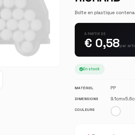
Boîte en plastique contena
À PARTIR DE
€ 0,58
par arti
En stock
PP
MATÉRIEL
9.1cmx5.6
DIMENSIONS
COULEURS