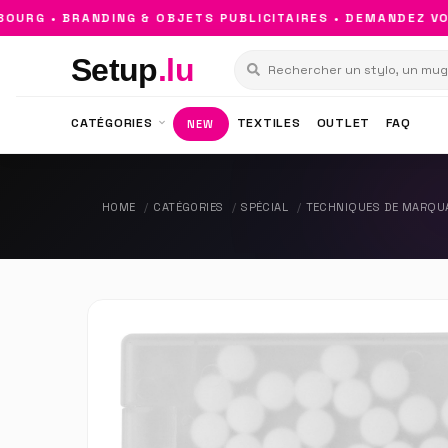
RG • BRANDING & OBJETS PUBLICITAIRES • DEMANDEZ VOT
Setup
.lu
CATÉGORIES
TEXTILES
OUTLET
FAQ
NEW
HOME
CATÉGORIES
SPÉCIAL
TECHNIQUES DE MARQU