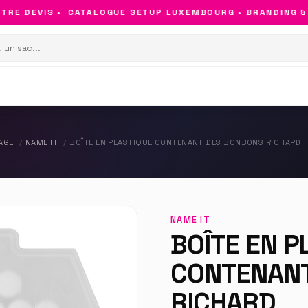
RE DEVIS •
CATALOGUE SETUP LUXEMBOURG • BRANDING & O
AGE
NAME IT
BOÎTE EN PLASTIQUE CONTENANT DES BONBONS RICHARD
NAME IT
BOÎTE EN P
CONTENANT
RICHARD