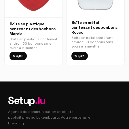
Boîte en métal
Boîte en plastique
contenant des bonbons
contenant des bonbons
Rocco
Marcia
Boîte en métal contenant
Boîte en plastique contenant
environ 90 bonbons sans
environ 60 bonbons sans
sucre à la menthe.
sucre à la menthe.
€ 0,68
€ 1,46
Setup
.lu
Agence de communication et objets
publicitaires au Luxembourg. Votre partenaire
branding.