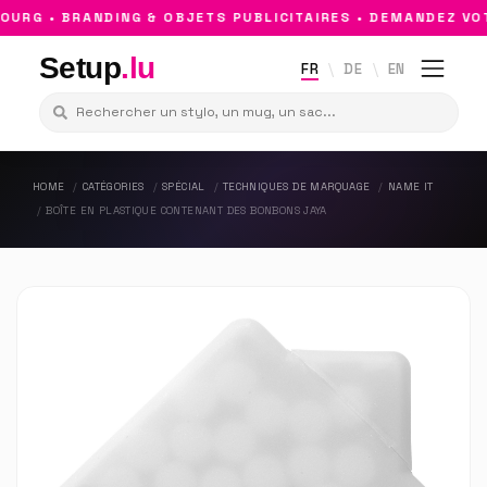
RG • BRANDING & OBJETS PUBLICITAIRES • DEMANDEZ VOT
Setup
.lu
FR
DE
EN
HOME
CATÉGORIES
SPÉCIAL
TECHNIQUES DE MARQUAGE
NAME IT
BOÎTE EN PLASTIQUE CONTENANT DES BONBONS JAYA