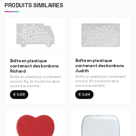
PRODUITS SIMILAIRES
Boîte en plastique
Boîte en plastique
contenant des bonbons
contenant des bonbons
Judith
Richard
Boîte en plastique contenant
Boîte en plastique contenant
environ 50 bonbons sans
environ 6g de bonbons sans
sucre à la menthe.
sucre à la menthe.
€ 0,58
€ 0,64