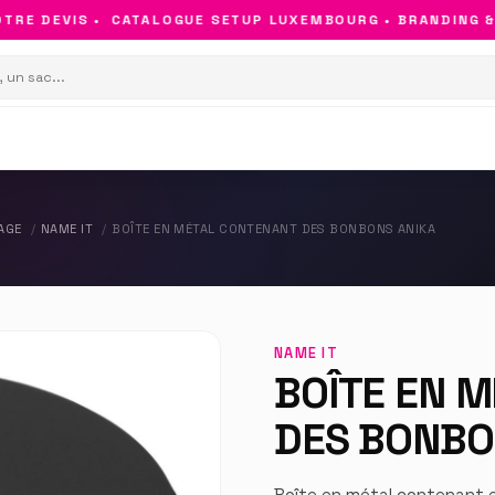
E DEVIS •
CATALOGUE SETUP LUXEMBOURG • BRANDING & OB
AGE
NAME IT
BOÎTE EN MÉTAL CONTENANT DES BONBONS ANIKA
NAME IT
BOÎTE EN 
DES BONBO
Boîte en métal contenant e