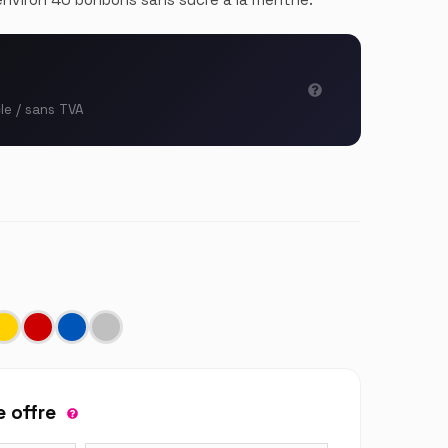
cle / sans TVA
 offre