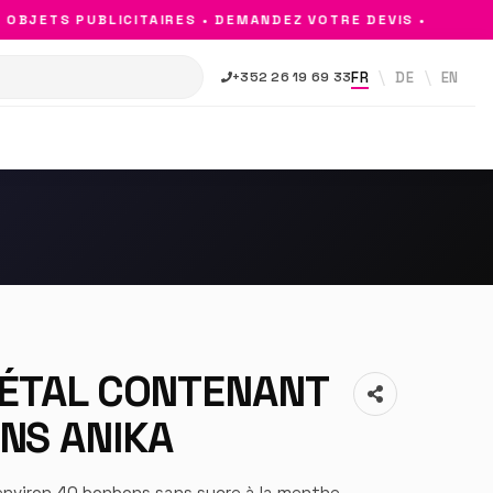
JETS PUBLICITAIRES • DEMANDEZ VOTRE DEVIS •
FR
DE
EN
+352 26 19 69 33
MÉTAL CONTENANT
NS ANIKA
nviron 40 bonbons sans sucre à la menthe.