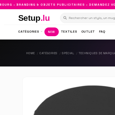
RG • BRANDING & OBJETS PUBLICITAIRES • DEMANDEZ VOTR
Setup
.lu
CATÉGORIES
TEXTILES
OUTLET
FAQ
NEW
HOME
CATÉGORIES
SPÉCIAL
TECHNIQUES DE MARQU