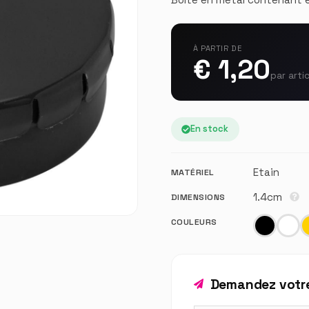
À PARTIR DE
€ 1,20
par arti
En stock
Etain
MATÉRIEL
1.4cm
DIMENSIONS
COULEURS
Demandez votre