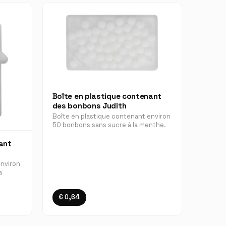
Boîte en plastique contenant
des bonbons Judith
Boîte en plastique contenant environ
50 bonbons sans sucre à la menthe.
ant
environ
a
€ 0,64