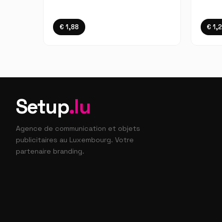
€ 1,88
€ 1,
Setup
.lu
Agence de communication et objets
publicitaires au Luxembourg. Votre
partenaire branding.