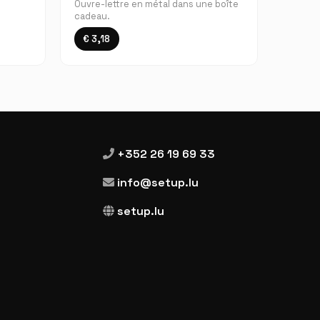
Ouvre-lettre en métal dans une boîte
cadeau.
€ 3,18
+352 26 19 69 33
info@setup.lu
setup.lu