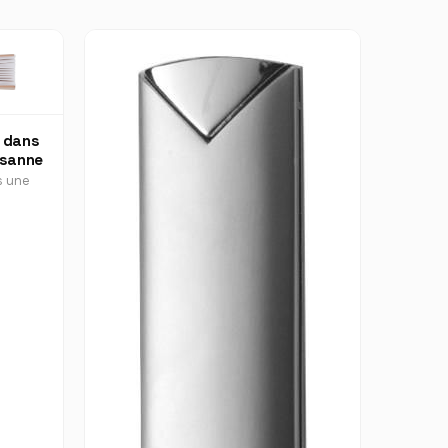
T dans
osanne
s une