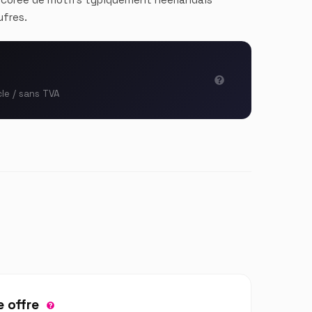
ufres.
cle / sans TVA
 offre