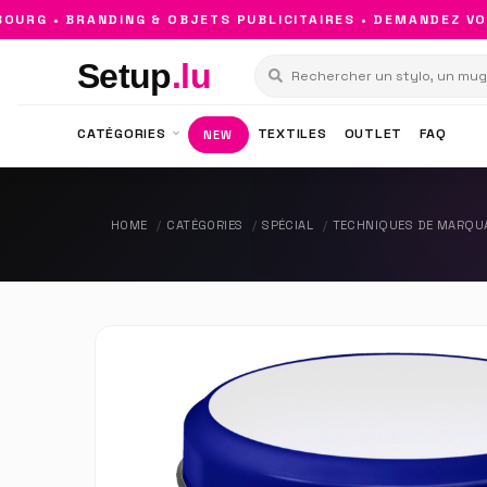
G • BRANDING & OBJETS PUBLICITAIRES • DEMANDEZ VOTRE
Setup
.lu
CATÉGORIES
TEXTILES
OUTLET
FAQ
NEW
HOME
CATÉGORIES
SPÉCIAL
TECHNIQUES DE MARQU