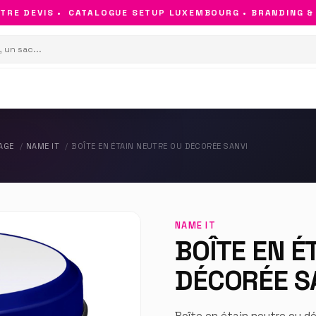
 DEVIS •
CATALOGUE SETUP LUXEMBOURG • BRANDING & OBJ
AGE
NAME IT
BOÎTE EN ÉTAIN NEUTRE OU DÉCORÉE SANVI
NAME IT
BOÎTE EN É
DÉCORÉE S
Boîte en étain neutre ou d