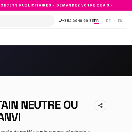
ETS PUBLICITAIRES • DEMANDEZ VOTRE DEVIS •
FR
DE
EN
+352 26 19 69 33
TAIN NEUTRE OU
ANVI
écorée de motifs typiquement néerlandais