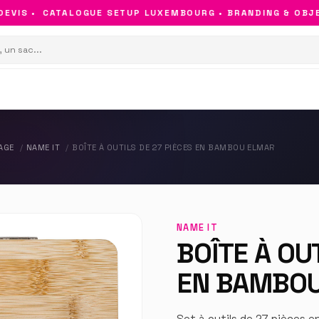
IS •
CATALOGUE SETUP LUXEMBOURG • BRANDING & OBJETS 
AGE
NAME IT
BOÎTE À OUTILS DE 27 PIÈCES EN BAMBOU ELMAR
NAME IT
BOÎTE À OU
EN BAMBO
Set à outils de 27 pièces e