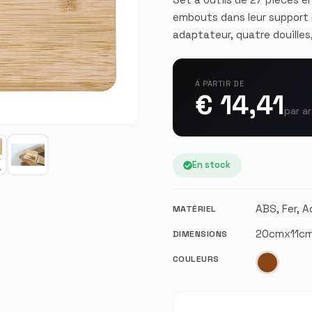
embouts dans leur support (
adaptateur, quatre douilles
À PARTIR DE
€ 14,41
par ar
En stock
ABS, Fer, A
MATÉRIEL
20cmx11c
DIMENSIONS
COULEURS