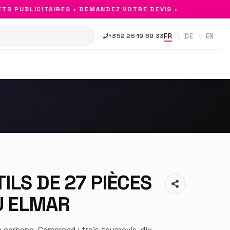
PUBLICITAIRES • DEMANDEZ VOTRE DEVIS •
FR
DE
EN
+352 26 19 69 33
TILS DE 27 PIÈCES
U ELMAR
n carbone. Comprend : trois tournevis, dix