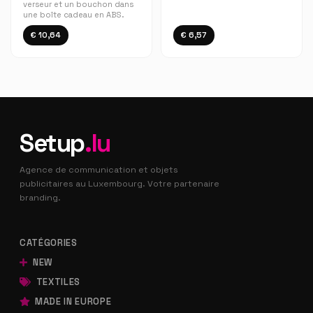
verseur et un bouchon dans
une boîte cadeau en ABS.
€ 10,64
€ 6,57
Setup
.lu
Agence de communication et objets
publicitaires au Luxembourg. Votre partenaire
branding.
CATÉGORIES
NEW
TEXTILES
MADE IN EUROPE