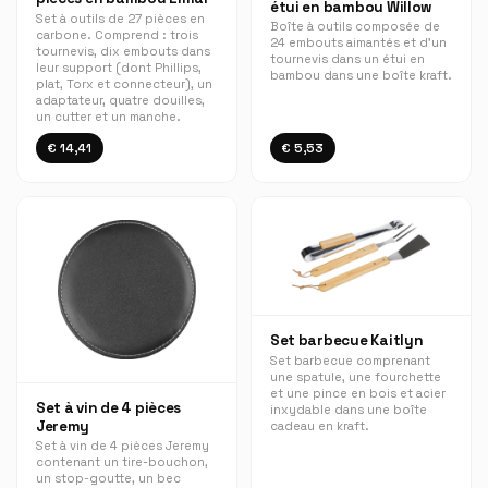
étui en bambou Willow
Set à outils de 27 pièces en
Boîte à outils composée de
carbone. Comprend : trois
24 embouts aimantés et d'un
tournevis, dix embouts dans
tournevis dans un étui en
leur support (dont Phillips,
bambou dans une boîte kraft.
plat, Torx et connecteur), un
adaptateur, quatre douilles,
un cutter et un manche.
€ 14,41
€ 5,53
Set barbecue Kaitlyn
Set barbecue comprenant
une spatule, une fourchette
et une pince en bois et acier
Set à vin de 4 pièces
inxydable dans une boîte
Jeremy
cadeau en kraft.
Set à vin de 4 pièces Jeremy
contenant un tire-bouchon,
un stop-goutte, un bec