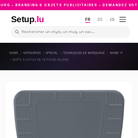
G • BRANDING & OBJETS PUBLICITAIRES • DEMANDEZ VOTR
Setup
.lu
FR
DE
EN
HOME
CATÉGORIES
SPÉCIAL
TECHNIQUES DE MARQUAGE
NAME IT
BOÎTE À OUTILS DE 19 PIÈCES BLAINE