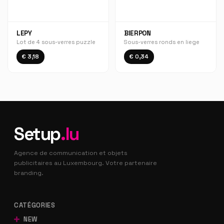
LEPY
BIERPON
Lot de 4 sous-verres puzzle
Sous-verres ronds en liege
€ 3,18
€ 0,34
Setup
.lu
Agence de communication et objets
publicitaires au Luxembourg. Votre partenaire
branding.
CATÉGORIES
NEW