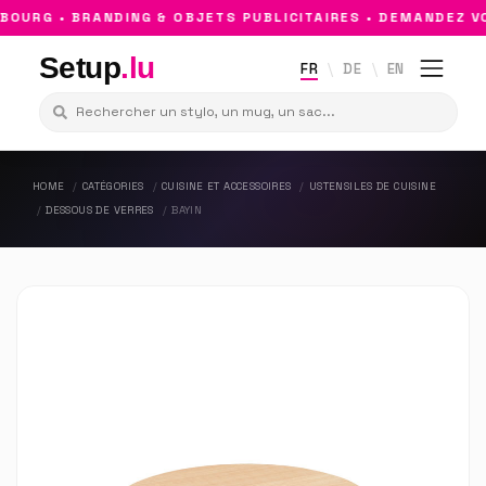
URG • BRANDING & OBJETS PUBLICITAIRES • DEMANDEZ VO
Setup
.lu
FR
DE
EN
HOME
CATÉGORIES
CUISINE ET ACCESSOIRES
USTENSILES DE CUISINE
DESSOUS DE VERRES
BAYIN