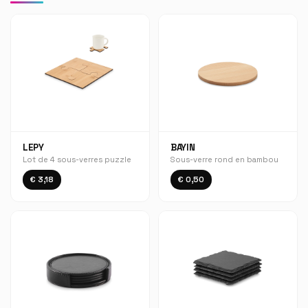
LEPY
BAYIN
Lot de 4 sous-verres puzzle
Sous-verre rond en bambou
€ 3,18
€ 0,50