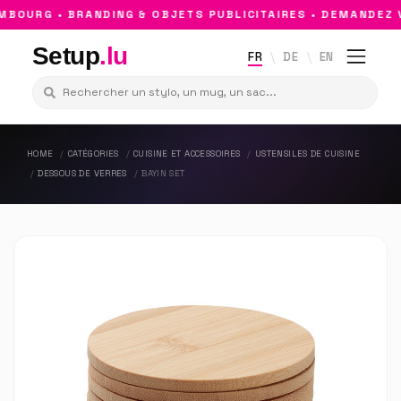
OURG • BRANDING & OBJETS PUBLICITAIRES • DEMANDEZ V
Setup
.lu
FR
DE
EN
HOME
CATÉGORIES
CUISINE ET ACCESSOIRES
USTENSILES DE CUISINE
DESSOUS DE VERRES
BAYIN SET