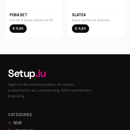
POSA SET
SLATE4
Lot de 4 sous-verres en PU
Sous-verres en ardoise
€ 5,95
€ 4,94
Setup
.lu
Agence de communication et objets
publicitaires au Luxembourg. Votre partenaire
branding.
CATÉGORIES
NEW