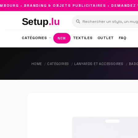
OURG • BRANDING & OBJETS PUBLICITAIRES • DEMANDEZ VO
Setup
.lu
CATÉGORIES
TEXTILES
OUTLET
FAQ
NEW
HOME
CATÉGORIES
LANYARDS ET ACCESSOIRES
BADG