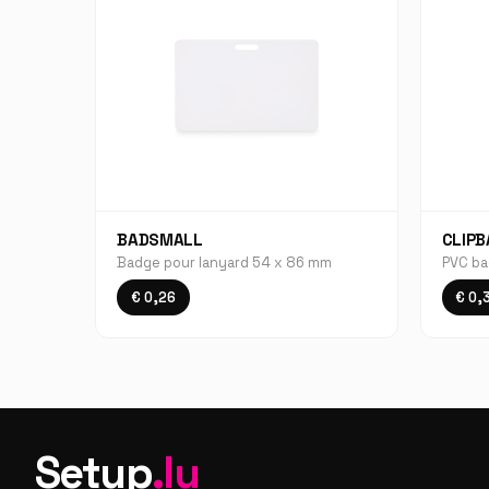
BADSMALL
CLIP
Badge pour lanyard 54 x 86 mm
PVC ba
€ 0,26
€ 0,
Setup
.lu