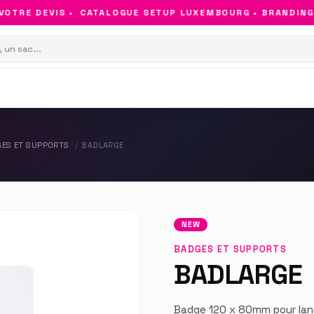
TRE DEVIS •
CATALOGUE SETUP LUXEMBOURG • BRANDING & 
ES ET SUPPORTS
BADLARGE
NEW
BADGES ET SUPPORTS
BADLARGE
Badge 120 x 80mm pour lan