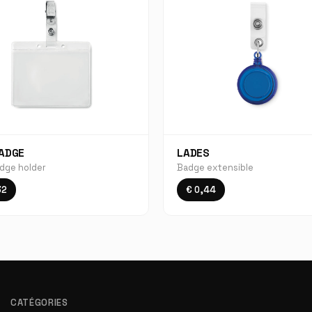
BADGE
LADES
dge holder
Badge extensible
32
€ 0,44
CATÉGORIES