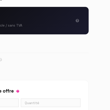
icle / sans TVA
 offre