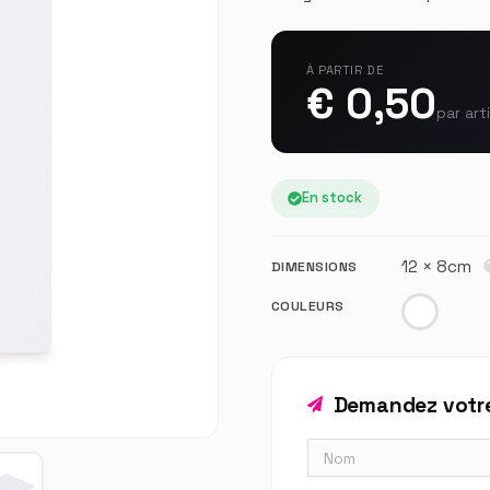
À PARTIR DE
€ 0,50
par art
En stock
12 × 8cm
DIMENSIONS
COULEURS
Demandez votre