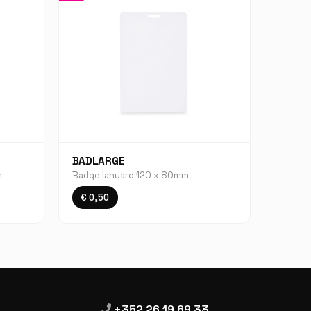
BADLARGE
m
Badge lanyard 120 x 80mm
€ 0,50
+352 26 19 69 33