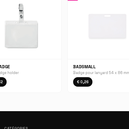
BADGE
BADSMALL
dge holder
Badge pour lanyard 54 x 86 m
32
€ 0,26
CATÉGORIES