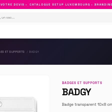
OTRE DEVIS •
CATALOGUE SETUP LUXEMBOURG • BRANDING &
ES ET SUPPORTS
BADGY
BADGES ET SUPPORTS
BADGY
Badge transparent 10x8 cm