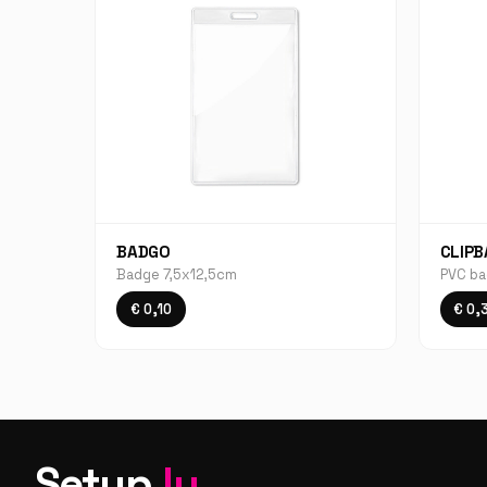
BADGO
CLIP
Badge 7,5x12,5cm
PVC ba
€ 0,10
€ 0,
Setup
.lu