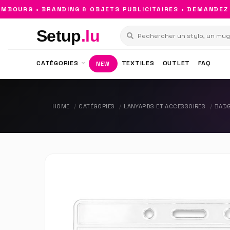
OURG • BRANDING & OBJETS PUBLICITAIRES • DEMANDEZ V
Setup
.lu
CATÉGORIES
TEXTILES
OUTLET
FAQ
NEW
HOME
CATÉGORIES
LANYARDS ET ACCESSOIRES
BADG