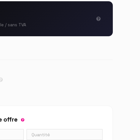
cle / sans TVA
 offre