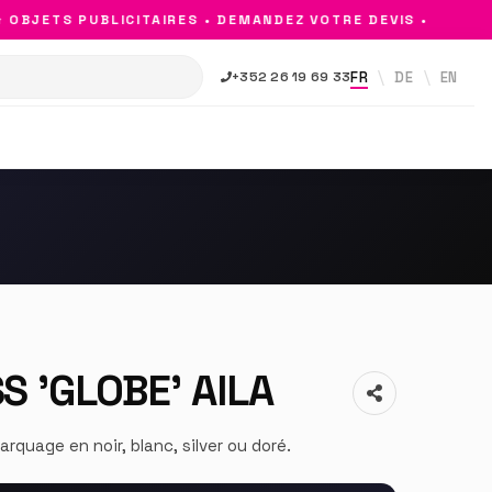
JETS PUBLICITAIRES • DEMANDEZ VOTRE DEVIS •
FR
DE
EN
+352 26 19 69 33
S 'GLOBE' AILA
arquage en noir, blanc, silver ou doré.