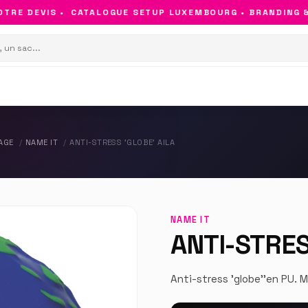
E DEVIS •
CATALOGUE SETUP LUXEMBOURG • BRANDING & OB
AGE
NAME IT
ANTI-STRESS 'GLOBE' AILA
NAME IT
ANTI-STRES
Anti-stress 'globe''en PU. M