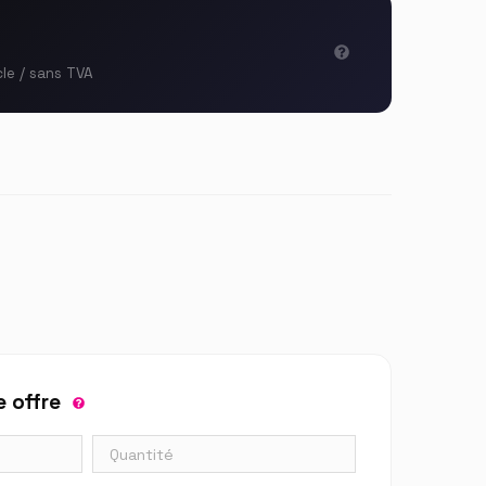
cle / sans TVA
 offre