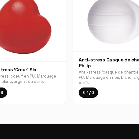
Anti-stress Casque de cha
Philip
stress 'Cœur' Sia
Anti-stress ‘casque de chantie
tress 'coeur' en PU. Marquage
PU. Marquage en noir, blanc, ar
, blanc, argent ou doré.
doré.
96
€ 1,10