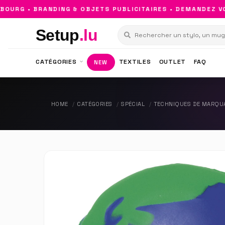
RG • BRANDING & OBJETS PUBLICITAIRES • DEMANDEZ VOTR
Setup
.lu
CATÉGORIES
TEXTILES
OUTLET
FAQ
NEW
HOME
CATÉGORIES
SPÉCIAL
TECHNIQUES DE MARQU