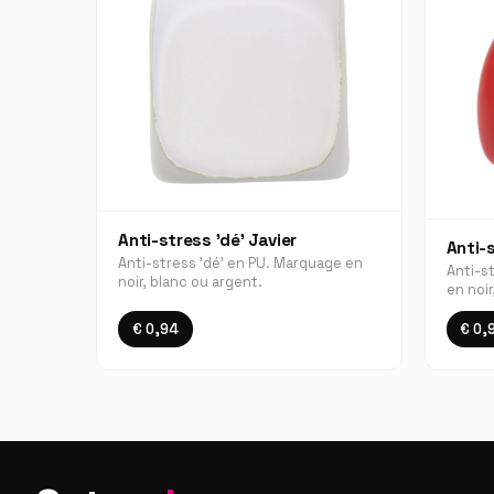
Anti-stress 'dé' Javier
Anti-
Anti-stress 'dé' en PU. Marquage en
Anti-s
noir, blanc ou argent.
en noir
€ 0,94
€ 0,