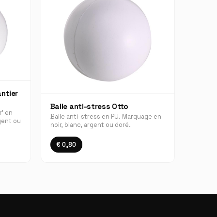
ntier
Balle anti-stress Otto
r’ en
Balle anti-stress en PU. Marquage en
gent ou
noir, blanc, argent ou doré.
€ 0,80