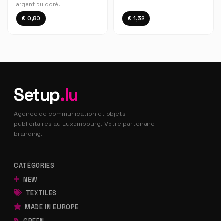
argent ou doré.
€ 0,80
€ 1,32
Setup
.lu
Agence de communication et objets
publicitaires au Luxembourg. Votre partenaire
branding.
CATÉGORIES
NEW
TEXTILES
MADE IN EUROPE
GREEN