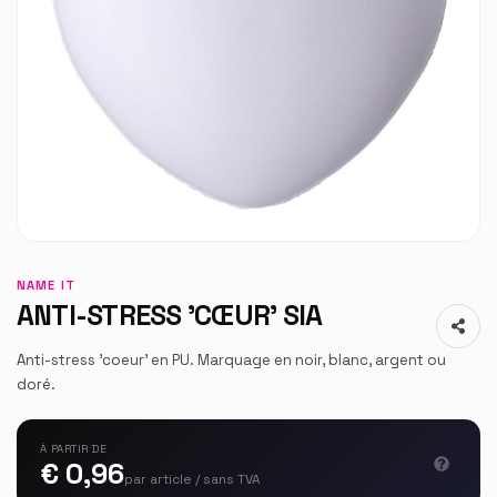
NAME IT
ANTI-STRESS 'CŒUR' SIA
Anti-stress 'coeur' en PU. Marquage en noir, blanc, argent ou
doré.
À PARTIR DE
€ 0,96
par article / sans TVA