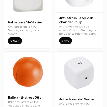
Anti-stress Casque de
chantier Philip
Anti-stress 'dé' Javier
Anti-stress ‘casque de
Anti-stress 'dé' en PU.
chantier’ en PU. Marquage en
Marquage en noir, blanc ou
noir, blanc, argent ou doré.
argent.
€ 0,94
€ 1,10
Balle anti-stress Otto
Anti-stress 'dé' Nestor
Balle anti-stress en PU.
Anti-stress 'dé' en PU.
Marquage en noir, blanc,