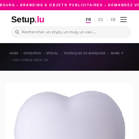
URG • BRANDING & OBJETS PUBLICITAIRES • DEMANDEZ VO
Setup
.lu
FR
DE
EN
HOME
CATÉGORIES
SPÉCIAL
TECHNIQUES DE MARQUAGE
NAME IT
ANTI-STRESS 'CŒUR' SIA