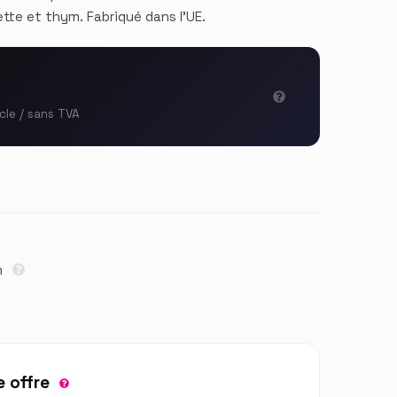
lette et thym. Fabriqué dans l'UE.
icle / sans TVA
m
 offre