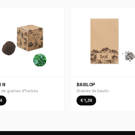
III
BASILOP
de graines d'herbes
Graines de basilic
74
€ 1,38