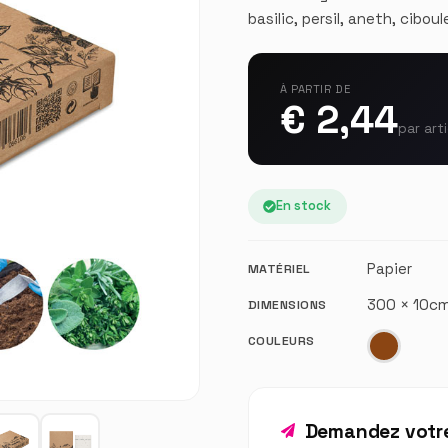
basilic, persil, aneth, cibou
À PARTIR DE
€ 2,44
par art
En stock
Papier
MATÉRIEL
300 × 10c
DIMENSIONS
COULEURS
Demandez votre