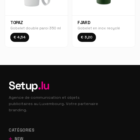
TOPAZ
FJARD
Gobelet double paroi 350 ml
Gobelet en inox recyclé
€ 4,54
€ 3,20
Setup
.lu
Agence de communication et objets
publicitaires au Luxembourg. Votre partenaire
branding.
CATÉGORIES
NEW