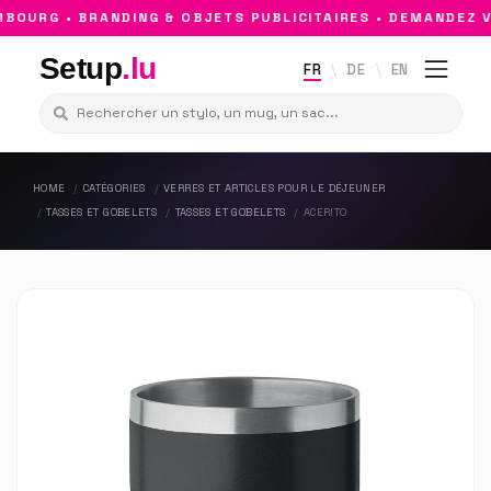
OURG • BRANDING & OBJETS PUBLICITAIRES • DEMANDEZ VO
Setup
.lu
FR
DE
EN
HOME
CATÉGORIES
VERRES ET ARTICLES POUR LE DÉJEUNER
TASSES ET GOBELETS
TASSES ET GOBELETS
ACERITO