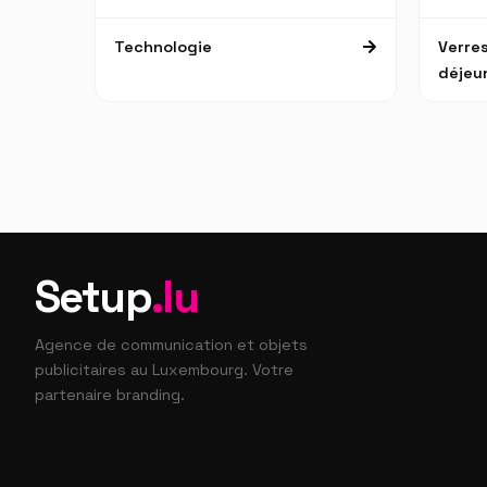
Technologie
Verres
déjeu
Setup
.lu
Agence de communication et objets
publicitaires au Luxembourg. Votre
partenaire branding.