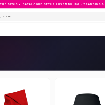
E DEVIS •
CATALOGUE SETUP LUXEMBOURG • BRANDING & OB