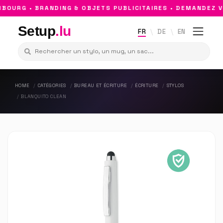
OURG • BRANDING & OBJETS PUBLICITAIRES • DEMANDEZ VO
Setup
.lu
FR
DE
EN
HOME
CATÉGORIES
BUREAU ET ÉCRITURE
ÉCRITURE
STYLOS
BLANQUITO CLEAN