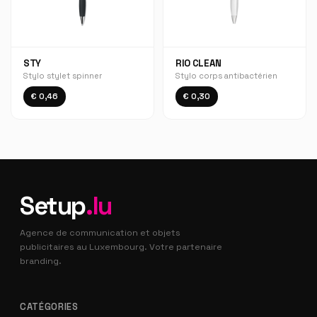
STY
RIO CLEAN
Stylo stylet spinner
Stylo corps antibactérien
€ 0,46
€ 0,30
Setup
.lu
Agence de communication et objets
publicitaires au Luxembourg. Votre partenaire
branding.
CATÉGORIES