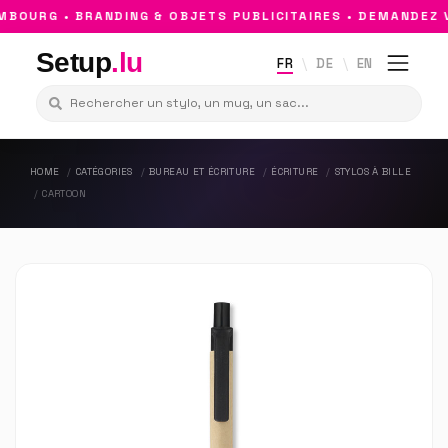
OURG • BRANDING & OBJETS PUBLICITAIRES • DEMANDEZ V
Setup
.lu
FR
DE
EN
HOME
CATÉGORIES
BUREAU ET ÉCRITURE
ÉCRITURE
STYLOS À BILLE
CARTOON