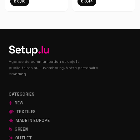
€ 0,40
€ 0,44
Setup
.lu
Agence de communication et objets
publicitaires au Luxembourg. Votre partenaire
branding.
CATÉGORIES
NEW
TEXTILES
MADE IN EUROPE
GREEN
OUTLET