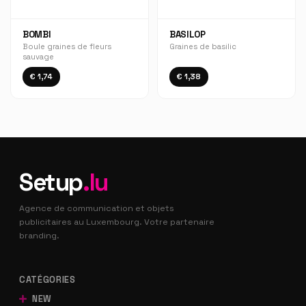
BOMBI
BASILOP
Boule graines de fleurs
Graines de basilic
sauvage
€ 1,74
€ 1,38
Setup
.lu
Agence de communication et objets
publicitaires au Luxembourg. Votre partenaire
branding.
CATÉGORIES
NEW