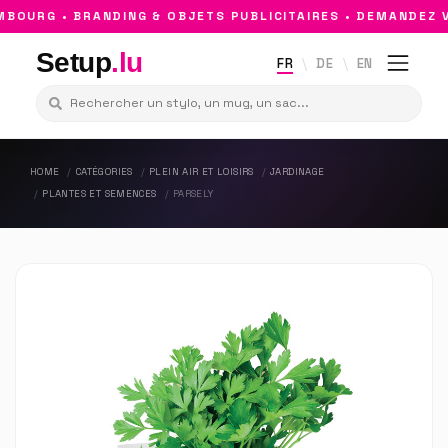
OURG • BRANDING & OBJETS PUBLICITAIRES • DEMANDEZ V
Setup
.lu
FR
DE
EN
HOME
CATÉGORIES
PLEIN AIR ET LOISIRS
JARDINAGE
PLANTES ET SEMENCES
PARSELY