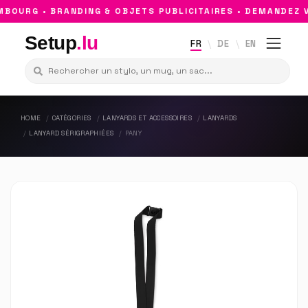
OURG • BRANDING & OBJETS PUBLICITAIRES • DEMANDEZ V
Setup
.lu
FR
DE
EN
HOME
CATÉGORIES
LANYARDS ET ACCESSOIRES
LANYARDS
LANYARD SÉRIGRAPHIÉES
PANY