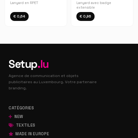
Lanyard en RPET
Lanyard avec badge
extensible
€ 0,64
€ 0,96
Setup
.lu
Agence de communication et objets
publicitaires au Luxembourg. Votre partenaire
branding.
CATÉGORIES
NEW
TEXTILES
MADE IN EUROPE