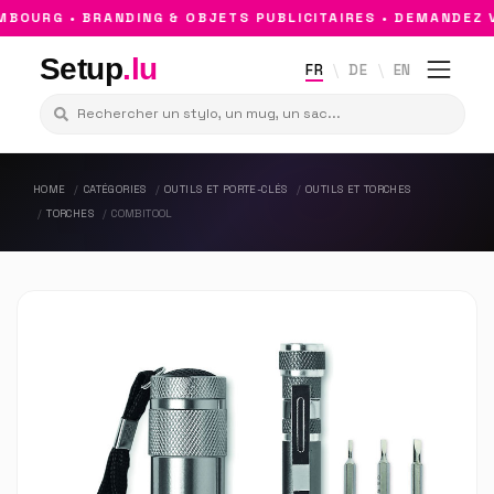
OURG • BRANDING & OBJETS PUBLICITAIRES • DEMANDEZ V
Setup
.lu
FR
DE
EN
HOME
CATÉGORIES
OUTILS ET PORTE-CLÉS
OUTILS ET TORCHES
TORCHES
COMBITOOL