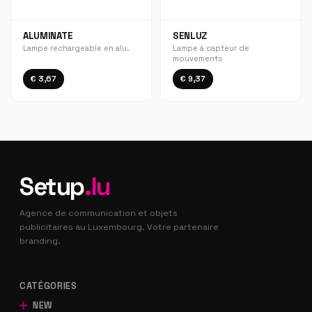
ALUMINATE
SENLUZ
Lampe rechargeable en alu.
Lampe à capteur de
mouvements
€ 3,67
€ 9,37
Setup
.lu
Agence de communication et objets
publicitaires au Luxembourg. Votre partenaire
branding.
CATÉGORIES
NEW