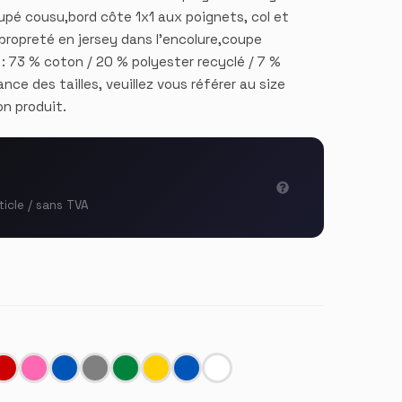
é cousu,bord côte 1x1 aux poignets, col et
propreté en jersey dans l'encolure,coupe
 : 73 % coton / 20 % polyester recyclé / 7 %
nce des tailles, veuillez vous référer au size
n produit.
ticle / sans TVA