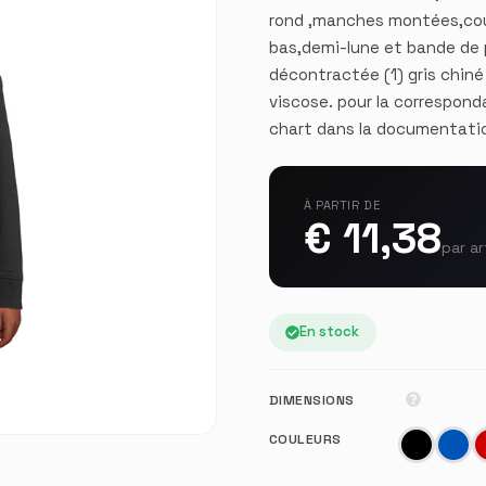
rond ,manches montées,coup
bas,demi-lune et bande de 
décontractée (1) gris chiné
viscose. pour la corresponda
chart dans la documentatio
À PARTIR DE
€ 11,38
par ar
En stock
DIMENSIONS
COULEURS