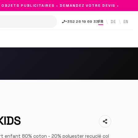
JETS PUBLICITAIRES • DEMANDEZ VOTRE DEVIS •
FR
DE
EN
+352 26 19 69 33
KIDS
rt enfant 80% coton - 20% polyester recyclé col