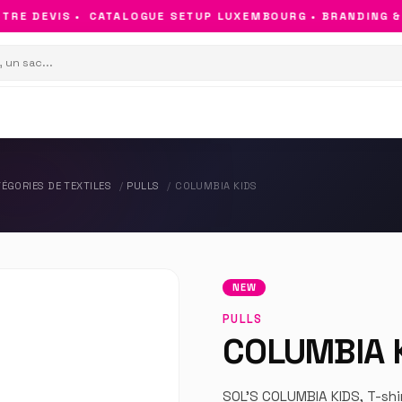
E DEVIS •
CATALOGUE SETUP LUXEMBOURG • BRANDING & OB
ÉGORIES DE TEXTILES
PULLS
COLUMBIA KIDS
NEW
PULLS
COLUMBIA 
SOL'S COLUMBIA KIDS, T-shi