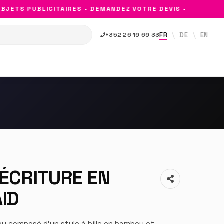
ETS PUBLICITAIRES • DEMANDEZ VOTRE DEVIS •
FR
DE
EN
+352 26 19 69 33
ÉCRITURE EN
ID
ou composé d’un stylo à bille en bambou et