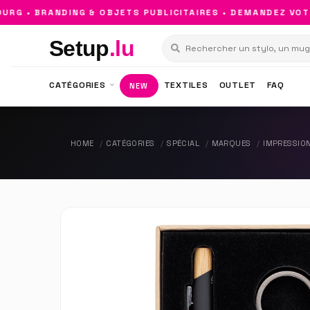
 • BRANDING & OBJETS PUBLICITAIRES • DEMANDEZ VOTRE
Setup
.lu
CATÉGORIES
TEXTILES
OUTLET
FAQ
NEW
HOME
CATÉGORIES
SPÉCIAL
MARQUES
IMPRESSIO