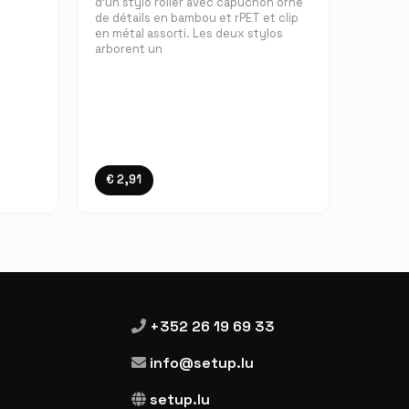
d'un stylo roller avec capuchon orné
de détails en bambou et rPET et clip
en métal assorti. Les deux stylos
arborent un
€ 2,91
+352 26 19 69 33
info@setup.lu
setup.lu