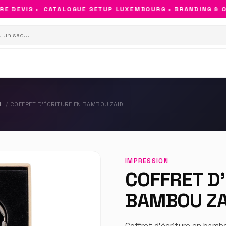
 DEVIS •
CATALOGUE SETUP LUXEMBOURG • BRANDING & OBJ
N
COFFRET D’ÉCRITURE EN BAMBOU ZAID
IMPRESSION
COFFRET D’
BAMBOU ZA
Coffret d’écriture en bamb