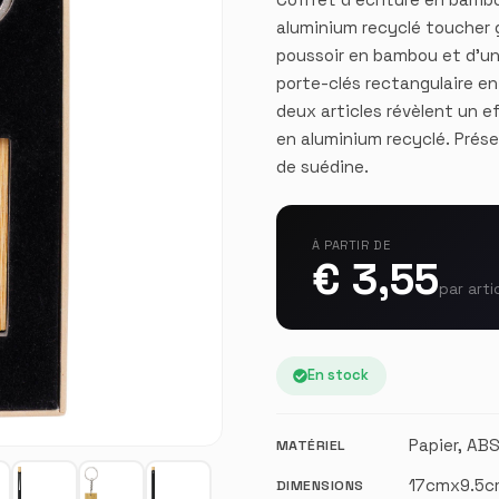
aluminium recyclé toucher 
poussoir en bambou et d’un
porte-clés rectangulaire e
deux articles révèlent un ef
en aluminium recyclé. Prés
de suédine.
À PARTIR DE
€ 3,55
par arti
En stock
Papier, AB
MATÉRIEL
17cmx9.5
DIMENSIONS