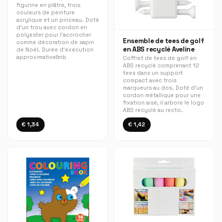
figurine en plâtre, trois
couleurs de peinture
acrylique et un pinceau. Doté
d’un trou avec cordon en
polyester pour l’accrocher
Ensemble de tees de golf
comme décoration de sapin
en ABS recyclé Aveline
de Noël. Durée d’exécution
approximative&nb
Coffret de tees de golf en
ABS recyclé comprenant 12
tees dans un support
compact avec trois
marqueurs au dos. Doté d’un
cordon métallique pour une
fixation aisé, il arbore le logo
ABS recyclé au recto.
€ 1,34
€ 1,42