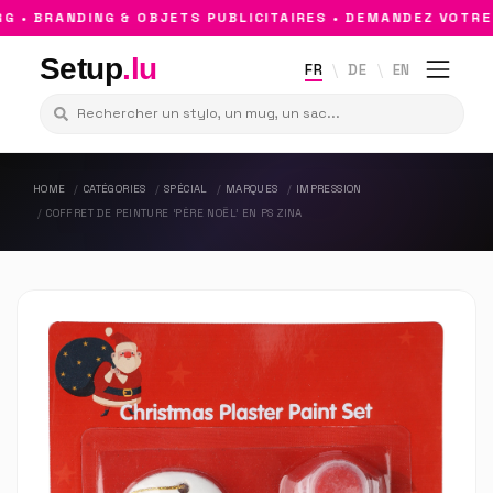
 BRANDING & OBJETS PUBLICITAIRES • DEMANDEZ VOTRE D
Setup
.lu
FR
DE
EN
HOME
CATÉGORIES
SPÉCIAL
MARQUES
IMPRESSION
COFFRET DE PEINTURE ‘PÈRE NOËL’ EN PS ZINA