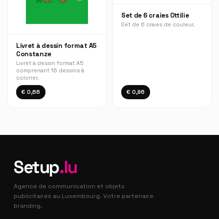
Set de 6 craies Ottilie
Set de 6 craies de couleur.
Livret à dessin format A5
Constanze
Livret à dessin format A5
comprenant 16 dessins à
colorier.
€ 0,66
€ 0,96
Setup
.lu
Agence de communication et objets
publicitaires au Luxembourg. Votre partenaire
branding.