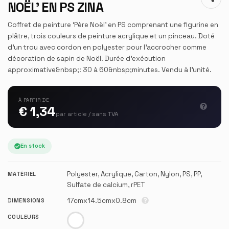
NOËL’ EN PS ZINA
Coffret de peinture ‘Père Noël’ en PS comprenant une figurine en
plâtre, trois couleurs de peinture acrylique et un pinceau. Doté
d’un trou avec cordon en polyester pour l’accrocher comme
décoration de sapin de Noël. Durée d’exécution
approximative&nbsp;: 30 à 60&nbsp;minutes. Vendu à l’unité.
À PARTIR DE
€ 1,34
par article / sans TVA
En stock
Polyester, Acrylique, Carton, Nylon, PS, PP,
MATÉRIEL
Sulfate de calcium, rPET
17cmx14.5cmx0.8cm
DIMENSIONS
COULEURS