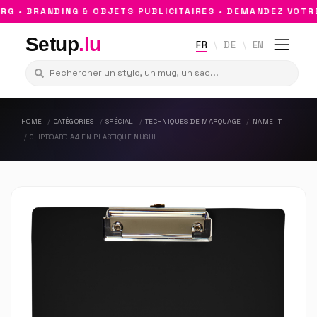
 • BRANDING & OBJETS PUBLICITAIRES • DEMANDEZ VOTRE 
Setup
.lu
FR
DE
EN
HOME
CATÉGORIES
SPÉCIAL
TECHNIQUES DE MARQUAGE
NAME IT
CLIPBOARD A4 EN PLASTIQUE NUSHI