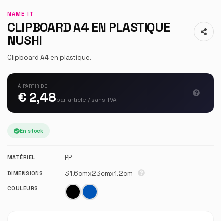
NAME IT
CLIPBOARD A4 EN PLASTIQUE
NUSHI
Clipboard A4 en plastique.
À PARTIR DE
€ 2,48
par article / sans TVA
En stock
PP
MATÉRIEL
31.6cmx23cmx1.2cm
DIMENSIONS
COULEURS