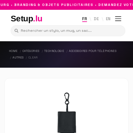
G • BRANDING & OBJETS PUBLICITAIRES • DEMANDEZ VOTR
Setup
.lu
FR
DE
EN
HOME
CATÉGORIES
TECHNOLOGIE
ACCESSOIRES POUR TÉLÉPHONES
AUTRES
CLEAR