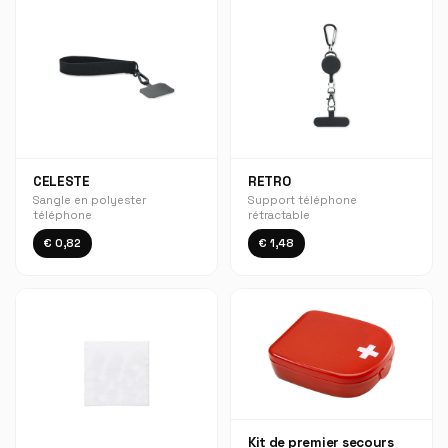
CELESTE
RETRO
Sangle en polyester
Support téléphone
téléphone
rétractable
€ 0,82
€ 1,48
Kit de premier secours