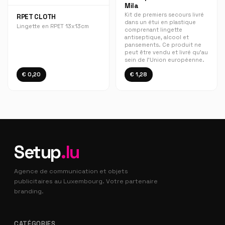
Mila
Kit de premiers secours livré
RPET CLOTH
dans un étui en plastique
Lingette en RPET 13x13cm
comprenant lingette
antiseptique, alcool et
pansements. Ce produit ne
peut être vendu et livré qu'au
sein de l'Union européenne.
€ 0,20
€ 1,28
Setup
.lu
Agence de communication et objets
publicitaires au Luxembourg. Votre partenaire
branding.
CATÉGORIES