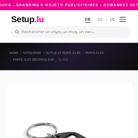
RG • BRANDING & OBJETS PUBLICITAIRES • DEMANDEZ VOTR
Setup
.lu
FR
DE
EN
HOME
CATÉGORIES
OUTILS ET PORTE-CLÉS
PORTE-CLÉS
PORTE-CLÉS DÉCAPSULEUR
CLAVE