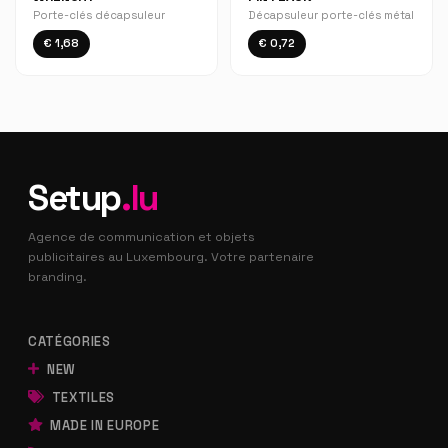
Porte-clés décapsuleur
Décapsuleur porte-clés métal
€ 1,68
€ 0,72
Setup
.lu
Agence de communication et objets
publicitaires au Luxembourg. Votre partenaire
branding.
CATÉGORIES
NEW
TEXTILES
MADE IN EUROPE