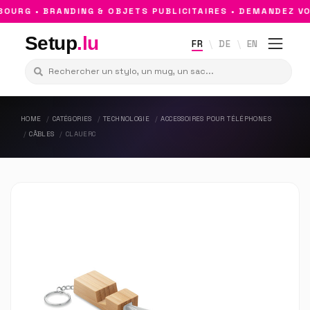
URG • BRANDING & OBJETS PUBLICITAIRES • DEMANDEZ VOT
Setup
.lu
FR
DE
EN
HOME
CATÉGORIES
TECHNOLOGIE
ACCESSOIRES POUR TÉLÉPHONES
CÂBLES
CLAUERC