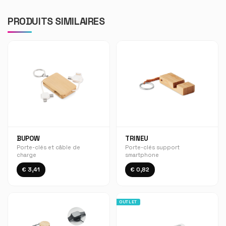
PRODUITS SIMILAIRES
BUPOW
TRINEU
Porte-clés et câble de
Porte-clés support
charge
smartphone
€ 3,41
€ 0,82
OUTLET