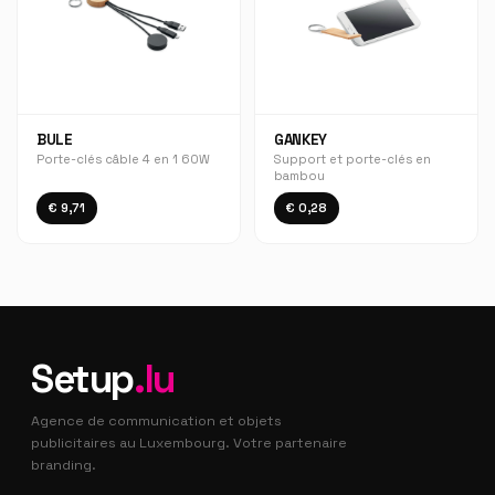
BULE
GANKEY
Porte-clés câble 4 en 1 60W
Support et porte-clés en
bambou
€ 9,71
€ 0,28
Setup
.lu
Agence de communication et objets
publicitaires au Luxembourg. Votre partenaire
branding.