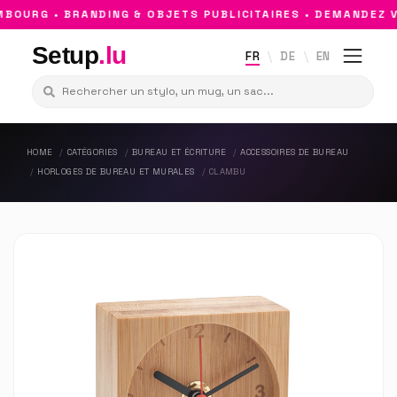
OURG • BRANDING & OBJETS PUBLICITAIRES • DEMANDEZ VO
Setup
.lu
FR
DE
EN
HOME
CATÉGORIES
BUREAU ET ÉCRITURE
ACCESSOIRES DE BUREAU
HORLOGES DE BUREAU ET MURALES
CLAMBU