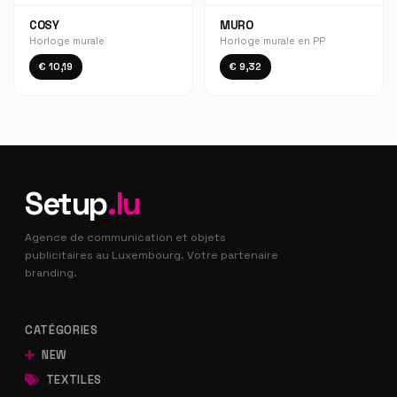
COSY
MURO
Horloge murale
Horloge murale en PP
€ 10,19
€ 9,32
Setup
.lu
Agence de communication et objets
publicitaires au Luxembourg. Votre partenaire
branding.
CATÉGORIES
NEW
TEXTILES