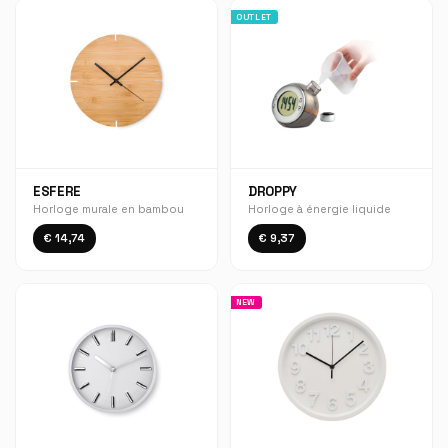
OUTLET
ESFERE
DROPPY
Horloge murale en bambou
Horloge à énergie liquide
€ 14,74
€ 9,37
NEW