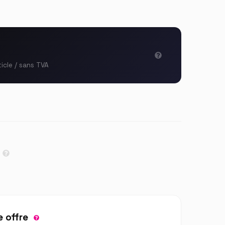
ticle / sans TVA
 offre