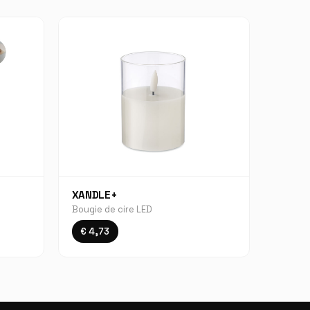
XANDLE+
Bougie de cire LED
€ 4,73