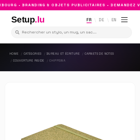
OURG • BRANDING & OBJETS PUBLICITAIRES • DEMANDEZ VO
Setup
.lu
FR
DE
EN
HOME
CATÉGORIES
BUREAU ET ÉCRITURE
CARNETS DE NOTES
COUVERTURE RIGIDE
CHIPPEWA