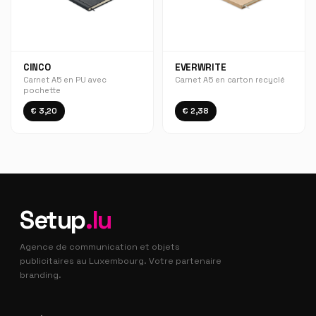
CINCO
EVERWRITE
Carnet A5 en PU avec
Carnet A5 en carton recyclé
pochette
€ 3,20
€ 2,38
Setup
.lu
Agence de communication et objets
publicitaires au Luxembourg. Votre partenaire
branding.