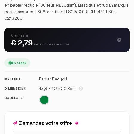
en papier recyclé (80 feuilles/70gsm). Elastique et ruban marque
pages assortis. FSC®-certified | FSC MIX CREDIT, N7.1, FSC-
C213206
À PARTIR DE
€ 2,79
par article / sans TVA
En stock
Papier Recyclé
MATÉRIEL
13,3 × 1,2 × 20,8cm
DIMENSIONS
COULEURS
Demandez votre offre