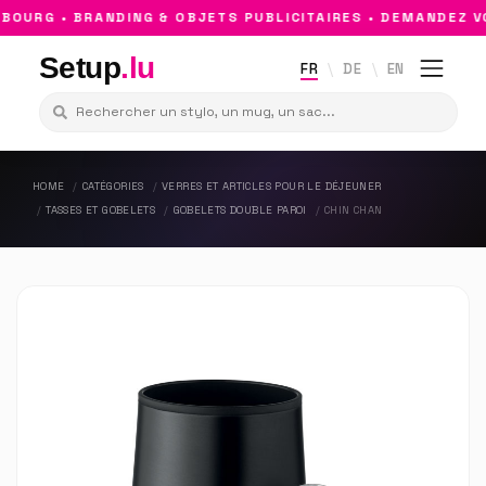
OURG • BRANDING & OBJETS PUBLICITAIRES • DEMANDEZ VO
Setup
.lu
FR
DE
EN
HOME
CATÉGORIES
VERRES ET ARTICLES POUR LE DÉJEUNER
TASSES ET GOBELETS
GOBELETS DOUBLE PAROI
CHIN CHAN