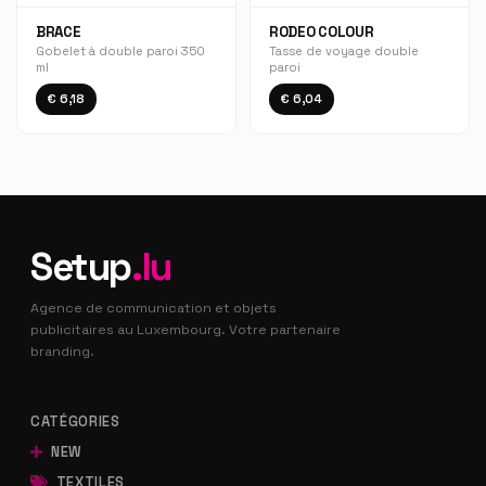
BRACE
RODEO COLOUR
Gobelet à double paroi 350
Tasse de voyage double
ml
paroi
€ 6,18
€ 6,04
Setup
.lu
Agence de communication et objets
publicitaires au Luxembourg. Votre partenaire
branding.
CATÉGORIES
NEW
TEXTILES